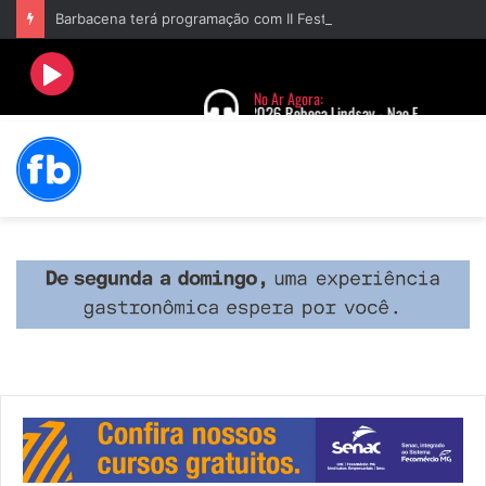
Barbacena terá programação com II Festival Gastronômico e a 4ª Semana da Música nas comemorações dos 235 anos da cidade