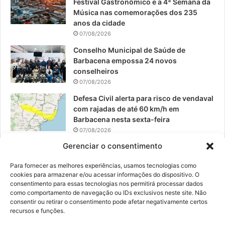
Festival Gastronômico e a 4ª Semana da
k
a
Música nas comemorações dos 235
anos da cidade
m
07/08/2026
Conselho Municipal de Saúde de
Barbacena empossa 24 novos
conselheiros
07/08/2026
Defesa Civil alerta para risco de vendaval
com rajadas de até 60 km/h em
Barbacena nesta sexta-feira
07/08/2026
Gerenciar o consentimento
EPCAR tem a melhor nota do IDEB no
Brasil no Ensino Médio
Para fornecer as melhores experiências, usamos tecnologias como
06/08/2026
cookies para armazenar e/ou acessar informações do dispositivo. O
consentimento para essas tecnologias nos permitirá processar dados
como comportamento de navegação ou IDs exclusivos neste site. Não
consentir ou retirar o consentimento pode afetar negativamente certos
recursos e funções.