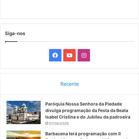
Siga-nos
F
Y
I
a
o
n
c
u
s
Recente
e
T
t
Paróquia Nossa Senhora da Piedade
b
u
a
divulga programação da Festa da Beata
o
b
g
Isabel Cristina e do Jubileu da padroeira
07/08/2026
o
e
r
Barbacena terá programação com II