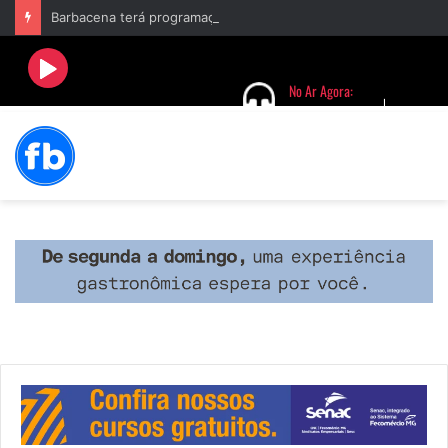
Barbacena terá programação com II Festival Gastronômico e a 4ª Semana da Música nas comemorações dos 235 anos da cidade