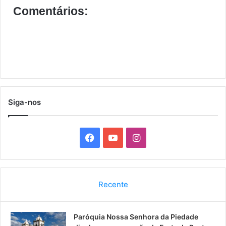
Comentários:
Siga-nos
F
Y
I
a
o
n
c
u
s
Recente
e
T
t
Paróquia Nossa Senhora da Piedade
b
u
a