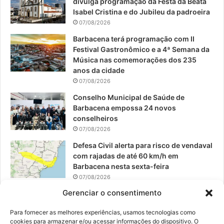
divulga programação da Festa da Beata
o
b
g
Isabel Cristina e do Jubileu da padroeira
07/08/2026
o
e
r
Barbacena terá programação com II
Festival Gastronômico e a 4ª Semana da
k
a
Música nas comemorações dos 235
anos da cidade
m
07/08/2026
Conselho Municipal de Saúde de
Barbacena empossa 24 novos
conselheiros
07/08/2026
Defesa Civil alerta para risco de vendaval
com rajadas de até 60 km/h em
Barbacena nesta sexta-feira
07/08/2026
Gerenciar o consentimento
EPCAR tem a melhor nota do IDEB no
Brasil no Ensino Médio
Para fornecer as melhores experiências, usamos tecnologias como
06/08/2026
cookies para armazenar e/ou acessar informações do dispositivo. O