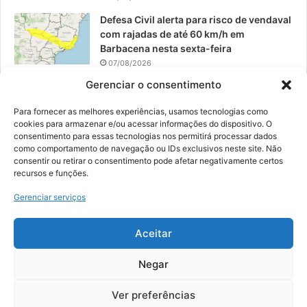
Defesa Civil alerta para risco de vendaval
com rajadas de até 60 km/h em
Barbacena nesta sexta-feira
07/08/2026
Gerenciar o consentimento
EPCAR tem a melhor nota do IDEB no
Brasil no Ensino Médio
Para fornecer as melhores experiências, usamos tecnologias como
06/08/2026
cookies para armazenar e/ou acessar informações do dispositivo. O
consentimento para essas tecnologias nos permitirá processar dados
como comportamento de navegação ou IDs exclusivos neste site. Não
consentir ou retirar o consentimento pode afetar negativamente certos
recursos e funções.
© 2026, Todos os direitos reservados | Desenvolvido por:
Nowa
Gerenciar serviços
Digital Business
| Hospedado por:
NP Publicidade
Aceitar
Fale Conosco
Sobre Nós
Equipe
Política de Segurança e Privacidade
Política de Cookies (BR)
Negar
Ver preferências
Facebook
YouTube
Instagram