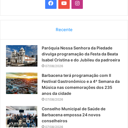
F
Y
I
a
o
n
c
u
s
Recente
e
T
t
Paróquia Nossa Senhora da Piedade
b
u
a
divulga programação da Festa da Beata
o
b
g
Isabel Cristina e do Jubileu da padroeira
07/08/2026
o
e
r
Barbacena terá programação com II
Festival Gastronômico e a 4ª Semana da
k
a
Música nas comemorações dos 235
anos da cidade
m
07/08/2026
Conselho Municipal de Saúde de
Barbacena empossa 24 novos
conselheiros
07/08/2026