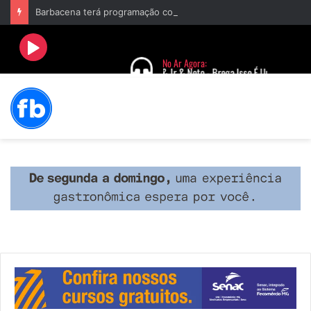
Barbacena terá programação com II Festival Gastronômico e a 4ª Semana da Música nas comemorações dos 235 anos da cidade