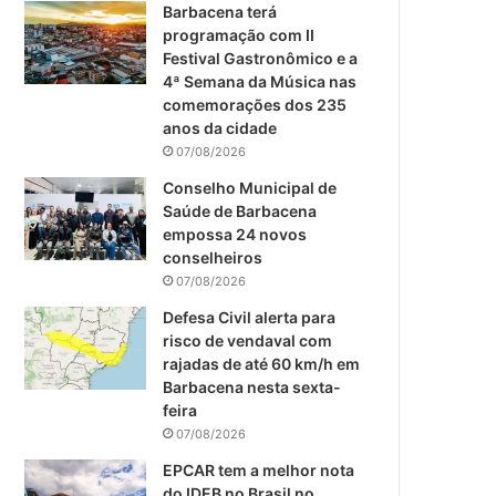
m
Barbacena terá
programação com II
Festival Gastronômico e a
4ª Semana da Música nas
comemorações dos 235
anos da cidade
07/08/2026
Conselho Municipal de
Saúde de Barbacena
empossa 24 novos
conselheiros
07/08/2026
Defesa Civil alerta para
risco de vendaval com
rajadas de até 60 km/h em
Barbacena nesta sexta-
feira
07/08/2026
EPCAR tem a melhor nota
do IDEB no Brasil no