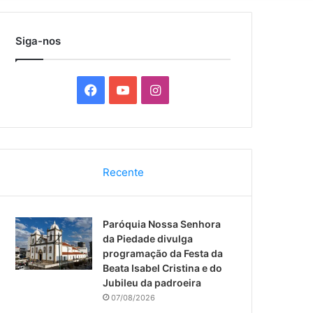
por
Siga-nos
F
Y
I
a
o
n
c
u
s
Recente
e
T
t
b
u
a
Paróquia Nossa Senhora
o
b
g
da Piedade divulga
programação da Festa da
o
e
r
Beata Isabel Cristina e do
Jubileu da padroeira
k
a
07/08/2026