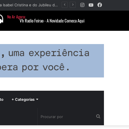
Instagram
YouTube
Facebook
Paróquia Nossa Senhora da Piedade divulga programação da Festa da Beata Isabel Cristina e do Jubileu da padroeira
to
+ Categorias
Procurar