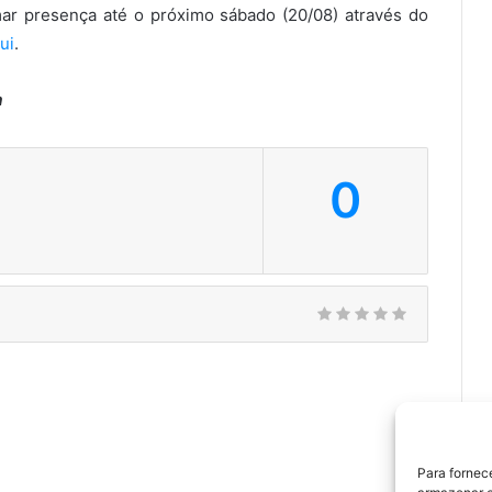
ar presença até o próximo sábado (20/08) através do
ui
.
a
0
Para fornec