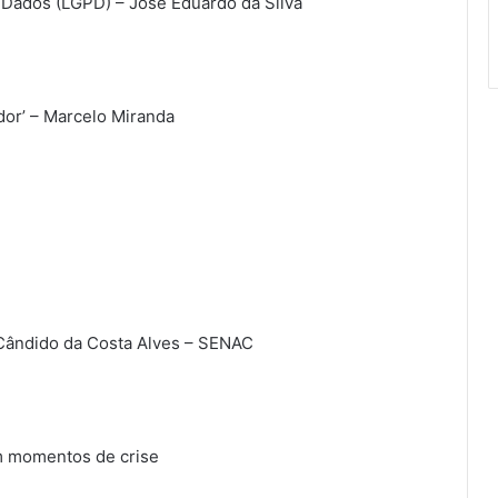
 Dados (LGPD) – José Eduardo da Silva
or’ – Marcelo Miranda
Cândido da Costa Alves – SENAC
m momentos de crise