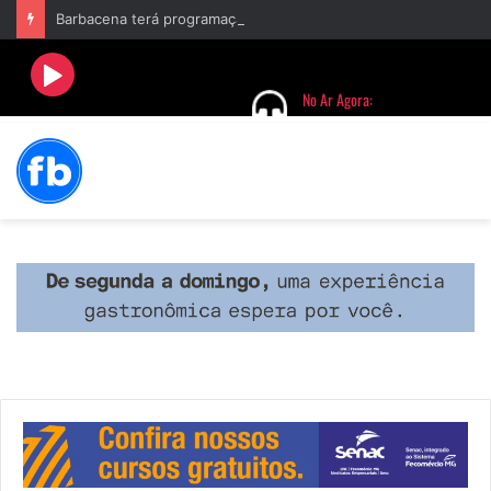
Barbacena terá programação com II Festival Gastronômico e a 4ª Semana da Música nas comemorações dos 235 anos da cidade