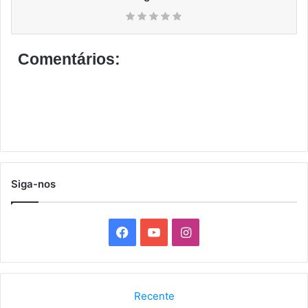
Comentários:
Siga-nos
F
Y
I
a
o
n
c
u
s
Recente