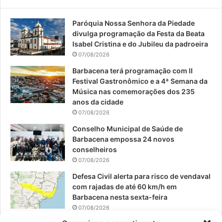
e
T
t
Paróquia Nossa Senhora da Piedade
b
u
a
divulga programação da Festa da Beata
o
b
g
Isabel Cristina e do Jubileu da padroeira
07/08/2026
o
e
r
Barbacena terá programação com II
Festival Gastronômico e a 4ª Semana da
k
a
Música nas comemorações dos 235
anos da cidade
m
07/08/2026
Conselho Municipal de Saúde de
Barbacena empossa 24 novos
conselheiros
07/08/2026
Defesa Civil alerta para risco de vendaval
com rajadas de até 60 km/h em
Barbacena nesta sexta-feira
07/08/2026