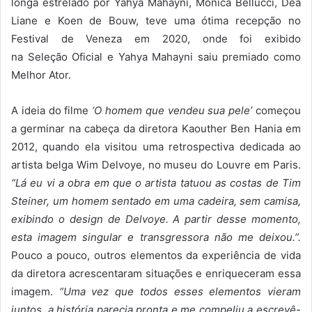
longa estrelado por Yahya Mahayni, Monica Bellucci, Dea
Liane e Koen de Bouw, teve uma ótima recepção no
Festival de Veneza em 2020, onde foi exibido
na Seleção Oficial e Yahya Mahayni saiu premiado como
Melhor Ator.
A ideia do filme
‘O homem que vendeu sua pele’
começou
a germinar na cabeça da diretora Kaouther Ben Hania em
2012, quando ela visitou uma retrospectiva dedicada ao
artista belga Wim Delvoye, no museu do Louvre em Paris.
“Lá eu vi a obra em que o artista tatuou as costas de Tim
Steiner, um homem sentado em uma cadeira, sem camisa,
exibindo o design de Delvoye. A partir desse momento,
esta imagem singular e transgressora não me deixou.”.
Pouco a pouco, outros elementos da experiência de vida
da diretora acrescentaram situações e enriqueceram essa
imagem.
“Uma vez que todos esses elementos vieram
juntos, a história parecia pronta e me compeliu a escrevê-