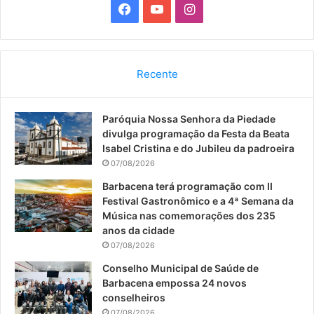
F
Y
I
a
o
n
c
u
s
Recente
e
T
t
Paróquia Nossa Senhora da Piedade
b
u
a
divulga programação da Festa da Beata
o
b
g
Isabel Cristina e do Jubileu da padroeira
07/08/2026
o
e
r
Barbacena terá programação com II
Festival Gastronômico e a 4ª Semana da
k
a
Música nas comemorações dos 235
anos da cidade
m
07/08/2026
Conselho Municipal de Saúde de
Barbacena empossa 24 novos
conselheiros
07/08/2026