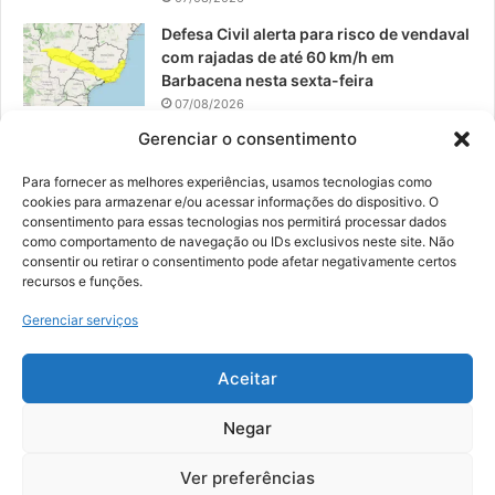
Defesa Civil alerta para risco de vendaval
com rajadas de até 60 km/h em
Barbacena nesta sexta-feira
07/08/2026
Gerenciar o consentimento
EPCAR tem a melhor nota do IDEB no
Brasil no Ensino Médio
Para fornecer as melhores experiências, usamos tecnologias como
06/08/2026
cookies para armazenar e/ou acessar informações do dispositivo. O
consentimento para essas tecnologias nos permitirá processar dados
como comportamento de navegação ou IDs exclusivos neste site. Não
consentir ou retirar o consentimento pode afetar negativamente certos
recursos e funções.
© 2026, Todos os direitos reservados | Desenvolvido por:
Nowa
Gerenciar serviços
Digital Business
| Hospedado por:
NP Publicidade
Aceitar
Fale Conosco
Sobre Nós
Equipe
Política de Segurança e Privacidade
Política de Cookies (BR)
Negar
Ver preferências
Facebook
YouTube
Instagram