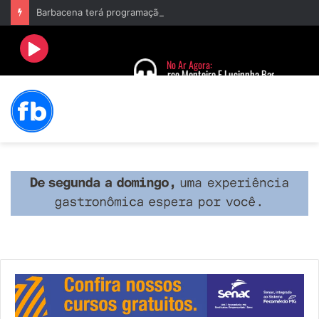
Barbacena terá programação com II Festival Gastronômico e a 4ª Semana da Música nas comemorações dos 235 anos da cidade