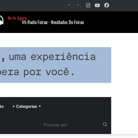
Instagram
YouTube
Facebook
Período de seca concentra mais de 75% dos incêndios às margens da BR-040 e reforça alerta para prevenção
to
+ Categorias
Procurar