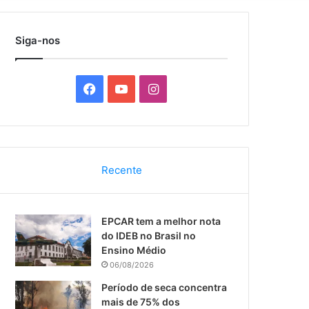
por
Siga-nos
F
Y
I
a
o
n
c
u
s
Recente
e
T
t
b
u
a
EPCAR tem a melhor nota
o
b
g
do IDEB no Brasil no
Ensino Médio
o
e
r
06/08/2026
k
a
Período de seca concentra
mais de 75% dos