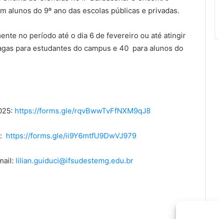
m alunos do 9º ano das escolas públicas e privadas.
ente no período até o dia 6 de fevereiro ou até atingir
 vagas para estudantes do campus e 40 para alunos do
025:
https://forms.gle/rqvBwwTvFfNXM9qJ8
):
https://forms.gle/ii9Y6mtfU9DwVJ979
mail:
lilian.guiduci@ifsudestemg.edu.br