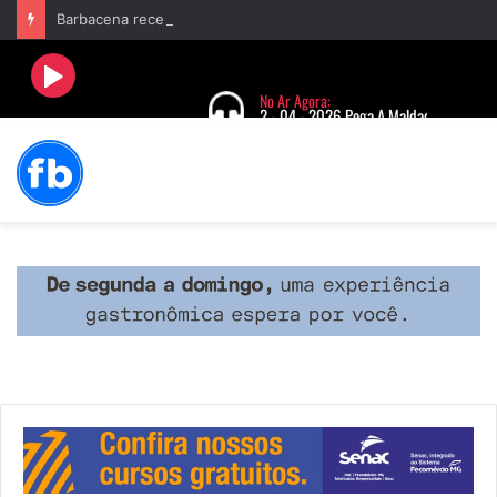
Barbacena recebe fim de semana cultural com Encontro de Palhaços e comemoração de 25 anos do IVERT