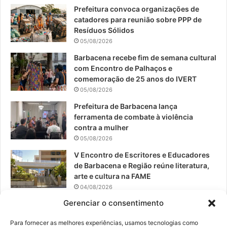
Prefeitura convoca organizações de
b
u
a
catadores para reunião sobre PPP de
o
b
g
Resíduos Sólidos
05/08/2026
o
e
r
Barbacena recebe fim de semana cultural
com Encontro de Palhaços e
k
a
comemoração de 25 anos do IVERT
05/08/2026
m
Prefeitura de Barbacena lança
ferramenta de combate à violência
contra a mulher
05/08/2026
V Encontro de Escritores e Educadores
de Barbacena e Região reúne literatura,
arte e cultura na FAME
04/08/2026
Gerenciar o consentimento
Teatro da Pedra apresenta novo
espetáculo em São João del-Rei
Para fornecer as melhores experiências, usamos tecnologias como
04/08/2026