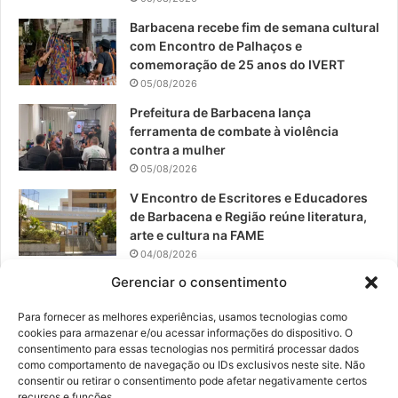
o
e
r
Barbacena recebe fim de semana cultural
com Encontro de Palhaços e
k
a
comemoração de 25 anos do IVERT
05/08/2026
m
Prefeitura de Barbacena lança
ferramenta de combate à violência
contra a mulher
05/08/2026
V Encontro de Escritores e Educadores
de Barbacena e Região reúne literatura,
arte e cultura na FAME
04/08/2026
Gerenciar o consentimento
Teatro da Pedra apresenta novo
espetáculo em São João del-Rei
Para fornecer as melhores experiências, usamos tecnologias como
04/08/2026
cookies para armazenar e/ou acessar informações do dispositivo. O
consentimento para essas tecnologias nos permitirá processar dados
como comportamento de navegação ou IDs exclusivos neste site. Não
consentir ou retirar o consentimento pode afetar negativamente certos
recursos e funções.