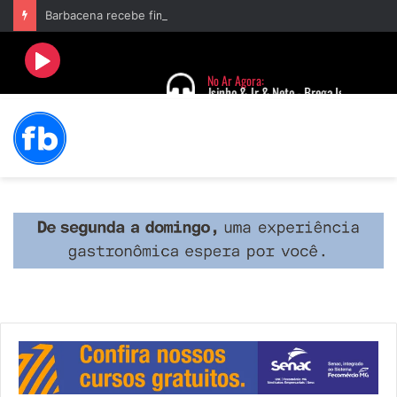
Barbacena recebe fim de semana cultural com Encontro de Palhaços e comemoração de 25 anos do IVERT