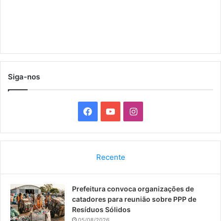
Siga-nos
F
Y
I
a
o
n
c
u
s
Recente
e
T
t
Prefeitura convoca organizações de
b
u
a
catadores para reunião sobre PPP de
o
b
g
Resíduos Sólidos
05/08/2026