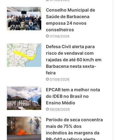
m
Conselho Municipal de
Saúde de Barbacena
empossa 24 novos
conselheiros
07/08/2026
Defesa Civil alerta para
risco de vendaval com
rajadas de até 60 km/h em
Barbacena nesta sexta-
feira
07/08/2026
EPCAR tem a melhor nota
do IDEB no Brasil no
Ensino Médio
06/08/2026
Período de seca concentra
mais de 75% dos
incêndios às margens da
BR-040 e reforça alerta