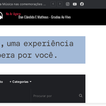
Instagram
YouTube
Facebook
Barbacena terá programação com II Festival Gastronômico e a 4ª Semana da Música nas comemorações dos 235 anos da cidade
to
+ Categorias
Procurar