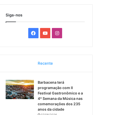
por
Siga-nos
F
Y
I
a
o
n
c
u
s
Recente
e
T
t
b
u
a
Barbacena terá
o
b
g
programação com II
Festival Gastronômico e a
o
e
r
4ª Semana da Música nas
comemorações dos 235
k
a
anos da cidade
07/08/2026