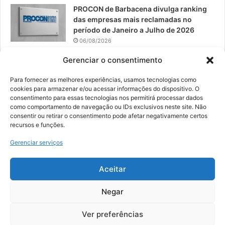
PROCON de Barbacena divulga ranking
das empresas mais reclamadas no
período de Janeiro a Julho de 2026
06/08/2026
Prefeitura convoca organizações de
Gerenciar o consentimento
catadores para reunião sobre PPP de
Resíduos Sólidos
Para fornecer as melhores experiências, usamos tecnologias como
cookies para armazenar e/ou acessar informações do dispositivo. O
05/08/2026
consentimento para essas tecnologias nos permitirá processar dados
como comportamento de navegação ou IDs exclusivos neste site. Não
consentir ou retirar o consentimento pode afetar negativamente certos
recursos e funções.
© 2026, Todos os direitos reservados | Desenvolvido por:
Nowa
Gerenciar serviços
Digital Business
| Hospedado por:
NP Publicidade
Aceitar
Fale Conosco
Sobre Nós
Equipe
Política de Segurança e Privacidade
Política de Cookies (BR)
Negar
Ver preferências
Facebook
YouTube
Instagram