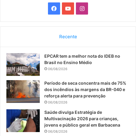
F
Y
I
a
o
n
c
u
s
Recente
e
T
t
EPCAR tem a melhor nota do IDEB no
b
u
a
Brasil no Ensino Médio
o
b
g
06/08/2026
o
e
r
Período de seca concentra mais de 75%
dos incêndios às margens da BR-040 e
k
a
reforça alerta para prevenção
06/08/2026
m
Saúde divulga Estratégia de
Multivacinação 2026 para crianças,
jovens e público geral em Barbacena
06/08/2026