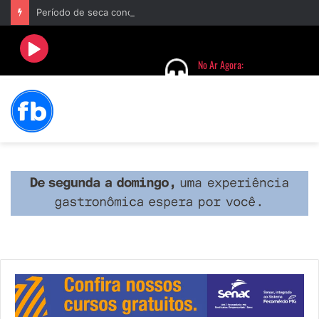
Período de seca concentra mais de 75% dos incêndios às margens da BR-040 e reforça alerta para prevenção