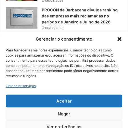
06/08/2026
PROCON de Barbacena divulga ranking
das empresas mais reclamadas no
período de Janeiro a Julho de 2026
06/08/2026
Prefeitura convoca organizações de
Gerenciar o consentimento
catadores para reunião sobre PPP de
Resíduos Sólidos
Para fornecer as melhores experiências, usamos tecnologias como
cookies para armazenar e/ou acessar informações do dispositivo. O
05/08/2026
consentimento para essas tecnologias nos permitirá processar dados
como comportamento de navegação ou IDs exclusivos neste site. Não
consentir ou retirar o consentimento pode afetar negativamente certos
recursos e funções.
© 2026, Todos os direitos reservados | Desenvolvido por:
Nowa
Gerenciar serviços
Digital Business
| Hospedado por:
NP Publicidade
Aceitar
Fale Conosco
Sobre Nós
Equipe
Política de Segurança e Privacidade
Política de Cookies (BR)
Negar
Ver preferências
Facebook
YouTube
Instagram