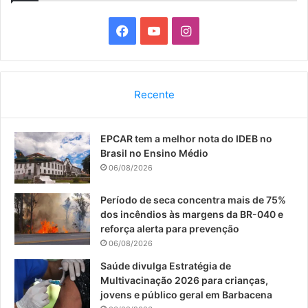
F
Y
I
a
o
n
c
u
s
Recente
e
T
t
EPCAR tem a melhor nota do IDEB no
b
u
a
Brasil no Ensino Médio
o
b
g
06/08/2026
o
e
r
Período de seca concentra mais de 75%
dos incêndios às margens da BR-040 e
k
a
reforça alerta para prevenção
06/08/2026
m
Saúde divulga Estratégia de
Multivacinação 2026 para crianças,
jovens e público geral em Barbacena