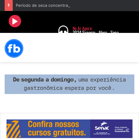
Período de seca concentra mais de 75% dos incêndios às margens da BR-040 e reforça alerta para prevenção