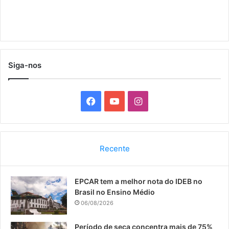
Siga-nos
F
Y
I
a
o
n
c
u
s
Recente
e
T
t
EPCAR tem a melhor nota do IDEB no
b
u
a
Brasil no Ensino Médio
o
b
g
06/08/2026
o
e
r
Período de seca concentra mais de 75%