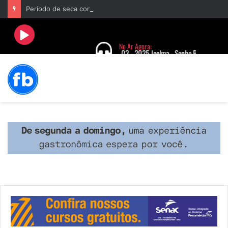
Período de seca concentra mais de 75% dos incêndios às margens da BR-040 e reforça alerta para prevenção