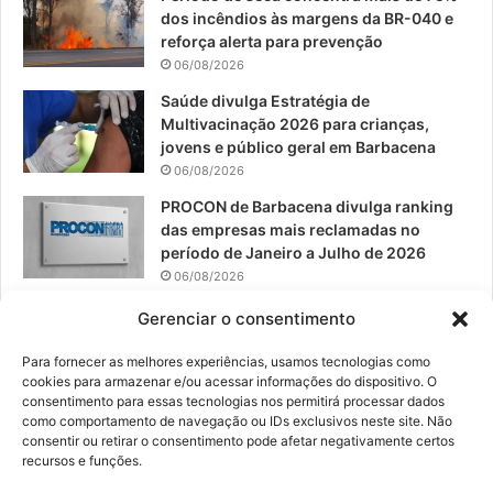
dos incêndios às margens da BR-040 e
k
a
reforça alerta para prevenção
06/08/2026
m
Saúde divulga Estratégia de
Multivacinação 2026 para crianças,
jovens e público geral em Barbacena
06/08/2026
PROCON de Barbacena divulga ranking
das empresas mais reclamadas no
período de Janeiro a Julho de 2026
06/08/2026
Prefeitura convoca organizações de
Gerenciar o consentimento
catadores para reunião sobre PPP de
Resíduos Sólidos
Para fornecer as melhores experiências, usamos tecnologias como
cookies para armazenar e/ou acessar informações do dispositivo. O
05/08/2026
consentimento para essas tecnologias nos permitirá processar dados
como comportamento de navegação ou IDs exclusivos neste site. Não
consentir ou retirar o consentimento pode afetar negativamente certos
recursos e funções.