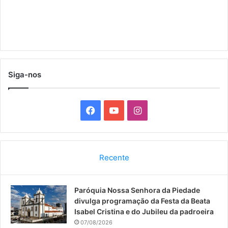
Siga-nos
F
Y
I
a
o
n
c
u
s
Recente
e
T
t
Paróquia Nossa Senhora da Piedade
b
u
a
divulga programação da Festa da Beata
o
b
g
Isabel Cristina e do Jubileu da padroeira
07/08/2026