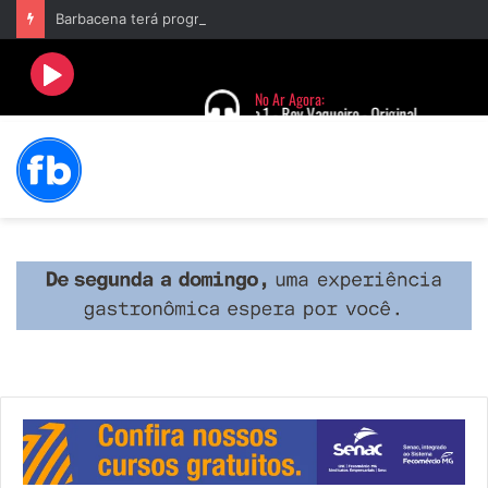
Barbacena terá programação com II Festival Gastronômico e a 4ª Semana da Música nas comemorações dos 235 anos da cidade