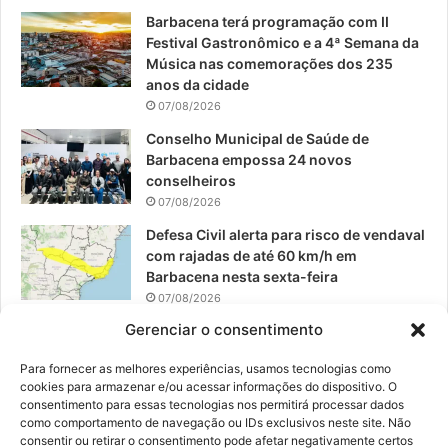
o
e
r
Barbacena terá programação com II
Festival Gastronômico e a 4ª Semana da
k
a
Música nas comemorações dos 235
anos da cidade
m
07/08/2026
Conselho Municipal de Saúde de
Barbacena empossa 24 novos
conselheiros
07/08/2026
Defesa Civil alerta para risco de vendaval
com rajadas de até 60 km/h em
Barbacena nesta sexta-feira
07/08/2026
Gerenciar o consentimento
EPCAR tem a melhor nota do IDEB no
Brasil no Ensino Médio
Para fornecer as melhores experiências, usamos tecnologias como
06/08/2026
cookies para armazenar e/ou acessar informações do dispositivo. O
consentimento para essas tecnologias nos permitirá processar dados
como comportamento de navegação ou IDs exclusivos neste site. Não
consentir ou retirar o consentimento pode afetar negativamente certos