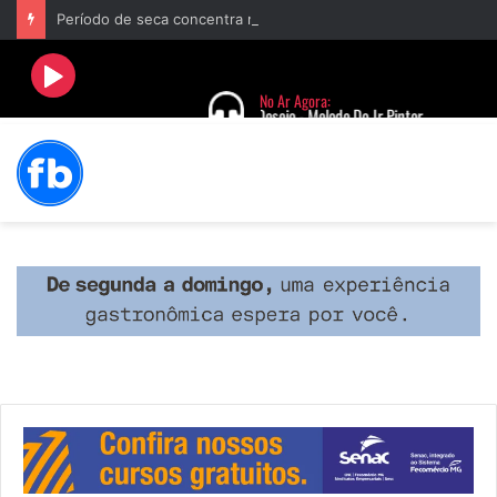
Período de seca concentra mais de 75% dos incêndios às margens da BR-040 e reforça alerta para prevenção