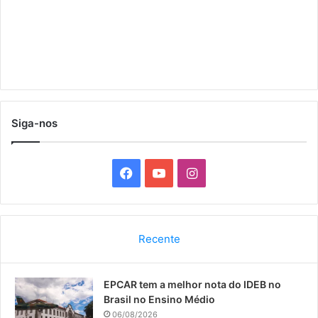
Siga-nos
F
Y
I
a
o
n
c
u
s
Recente
e
T
t
EPCAR tem a melhor nota do IDEB no
b
u
a
Brasil no Ensino Médio
o
b
g
06/08/2026