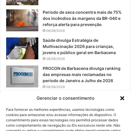
o
e
r
Período de seca concentra mais de 75%
dos incêndios às margens da BR-040 e
k
a
reforça alerta para prevenção
06/08/2026
m
Saúde divulga Estratégia de
Multivacinação 2026 para crianças,
jovens e público geral em Barbacena
06/08/2026
PROCON de Barbacena divulga ranking
das empresas mais reclamadas no
período de Janeiro a Julho de 2026
06/08/2026
Prefeitura convoca organizações de
Gerenciar o consentimento
catadores para reunião sobre PPP de
Resíduos Sólidos
Para fornecer as melhores experiências, usamos tecnologias como
cookies para armazenar e/ou acessar informações do dispositivo. O
05/08/2026
consentimento para essas tecnologias nos permitirá processar dados
como comportamento de navegação ou IDs exclusivos neste site. Não
consentir ou retirar o consentimento pode afetar negativamente certos