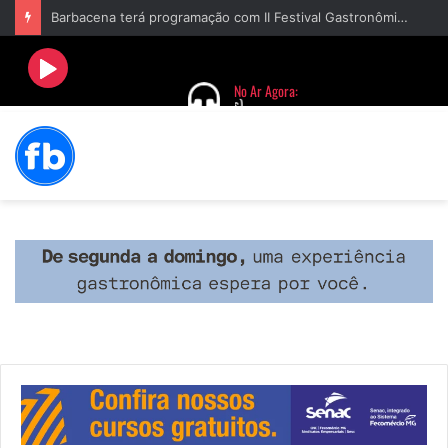
Barbacena terá programação com II Festival Gastronômico e a 4ª Semana da Música nas comemorações dos 235 anos da cidade