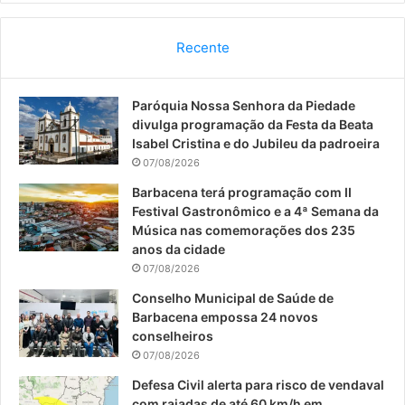
c
u
s
Recente
e
T
t
Paróquia Nossa Senhora da Piedade
b
u
a
divulga programação da Festa da Beata
o
b
g
Isabel Cristina e do Jubileu da padroeira
07/08/2026
o
e
r
Barbacena terá programação com II
Festival Gastronômico e a 4ª Semana da
k
a
Música nas comemorações dos 235
anos da cidade
m
07/08/2026
Conselho Municipal de Saúde de
Barbacena empossa 24 novos
conselheiros
07/08/2026
Defesa Civil alerta para risco de vendaval
com rajadas de até 60 km/h em