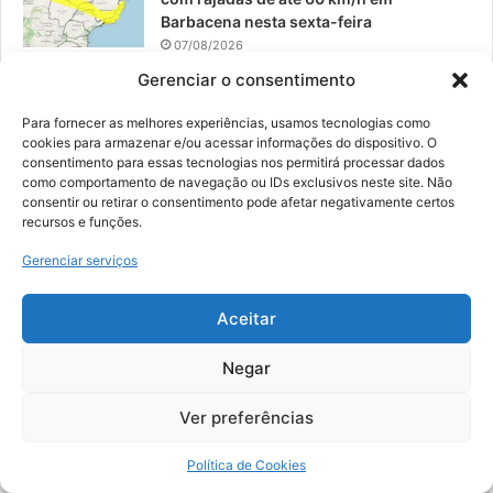
Barbacena nesta sexta-feira
07/08/2026
Gerenciar o consentimento
EPCAR tem a melhor nota do IDEB no
Brasil no Ensino Médio
Para fornecer as melhores experiências, usamos tecnologias como
06/08/2026
cookies para armazenar e/ou acessar informações do dispositivo. O
consentimento para essas tecnologias nos permitirá processar dados
como comportamento de navegação ou IDs exclusivos neste site. Não
consentir ou retirar o consentimento pode afetar negativamente certos
recursos e funções.
© 2026, Todos os direitos reservados | Desenvolvido por:
Nowa
Gerenciar serviços
Digital Business
| Hospedado por:
NP Publicidade
Aceitar
Fale Conosco
Sobre Nós
Equipe
Política de Segurança e Privacidade
Política de Cookies (BR)
Negar
Ver preferências
Facebook
YouTube
Instagram
Política de Cookies
Copy Protected by
Chetan
's
WP-Copyprotect
.