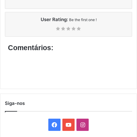
User Rating:
Be the first one !
Comentários:
Siga-nos
F
Y
I
a
o
n