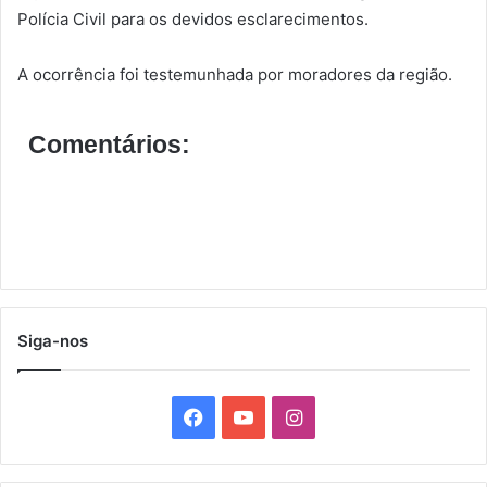
Polícia Civil para os devidos esclarecimentos.
A ocorrência foi testemunhada por moradores da região.
Comentários:
Siga-nos
F
Y
I
a
o
n