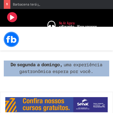
Barbacena terá programação com II Festival Gastronômico e a 4ª Semana da Música nas comemorações dos 235 anos da cidade