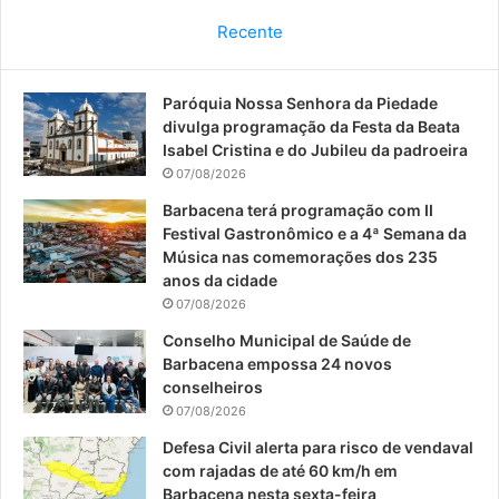
c
u
s
Recente
e
T
t
Paróquia Nossa Senhora da Piedade
b
u
a
divulga programação da Festa da Beata
o
b
g
Isabel Cristina e do Jubileu da padroeira
07/08/2026
o
e
r
Barbacena terá programação com II
Festival Gastronômico e a 4ª Semana da
k
a
Música nas comemorações dos 235
anos da cidade
m
07/08/2026
Conselho Municipal de Saúde de
Barbacena empossa 24 novos
conselheiros
07/08/2026
Defesa Civil alerta para risco de vendaval
com rajadas de até 60 km/h em
Barbacena nesta sexta-feira