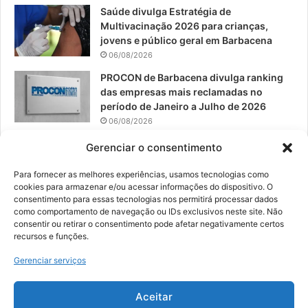
Saúde divulga Estratégia de
Multivacinação 2026 para crianças,
jovens e público geral em Barbacena
06/08/2026
PROCON de Barbacena divulga ranking
das empresas mais reclamadas no
período de Janeiro a Julho de 2026
06/08/2026
Prefeitura convoca organizações de
Gerenciar o consentimento
catadores para reunião sobre PPP de
Resíduos Sólidos
Para fornecer as melhores experiências, usamos tecnologias como
cookies para armazenar e/ou acessar informações do dispositivo. O
05/08/2026
consentimento para essas tecnologias nos permitirá processar dados
como comportamento de navegação ou IDs exclusivos neste site. Não
consentir ou retirar o consentimento pode afetar negativamente certos
recursos e funções.
© 2026, Todos os direitos reservados | Desenvolvido por:
Nowa
Gerenciar serviços
Digital Business
| Hospedado por:
NP Publicidade
Aceitar
Fale Conosco
Sobre Nós
Equipe