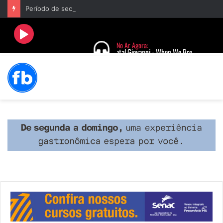
Período de seca concentra mais de 75% dos incêndios às margens da BR-040 e reforça alerta para prevenção