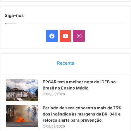
Siga-nos
F
Y
I
a
o
n
c
u
s
Recente
e
T
t
EPCAR tem a melhor nota do IDEB no
b
u
a
Brasil no Ensino Médio
o
b
g
06/08/2026
o
e
r
Período de seca concentra mais de 75%
dos incêndios às margens da BR-040 e
k
a
reforça alerta para prevenção
06/08/2026
m