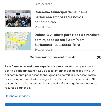
m
07/08/2026
Conselho Municipal de Saúde de
Barbacena empossa 24 novos
conselheiros
07/08/2026
Defesa Civil alerta para risco de vendaval
com rajadas de até 60 km/h em
Barbacena nesta sexta-feira
07/08/2026
Gerenciar o consentimento
EPCAR tem a melhor nota do IDEB no
Brasil no Ensino Médio
Para fornecer as melhores experiências, usamos tecnologias como
06/08/2026
cookies para armazenar e/ou acessar informações do dispositivo. O
consentimento para essas tecnologias nos permitirá processar dados
como comportamento de navegação ou IDs exclusivos neste site. Não
consentir ou retirar o consentimento pode afetar negativamente certos
recursos e funções.
© 2026, Todos os direitos reservados | Desenvolvido por:
Nowa
Gerenciar serviços
Digital Business
| Hospedado por:
NP Publicidade