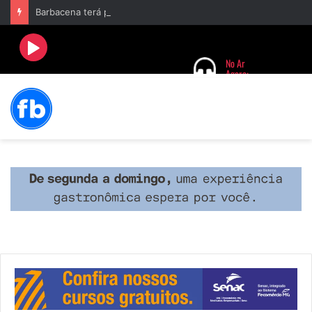
Barbacena terá programação com II Festival Gastronômico e a 4ª Semana da Música nas comemorações dos 235 anos da cidade