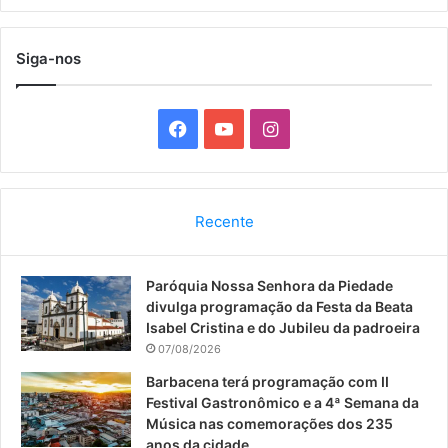
Siga-nos
F
Y
I
a
o
n
c
u
s
Recente
e
T
t
Paróquia Nossa Senhora da Piedade
b
u
a
divulga programação da Festa da Beata
o
b
g
Isabel Cristina e do Jubileu da padroeira
07/08/2026
o
e
r
Barbacena terá programação com II
Festival Gastronômico e a 4ª Semana da
k
a
Música nas comemorações dos 235
anos da cidade