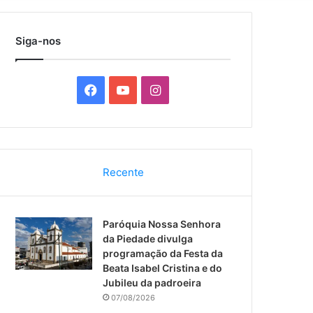
por
Siga-nos
F
Y
I
a
o
n
c
u
s
Recente
e
T
t
b
u
a
Paróquia Nossa Senhora
o
b
g
da Piedade divulga
programação da Festa da
o
e
r
Beata Isabel Cristina e do
Jubileu da padroeira
k
a
07/08/2026