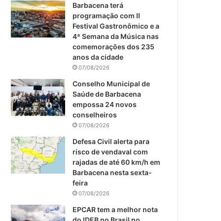
m
Barbacena terá
programação com II
Festival Gastronômico e a
4ª Semana da Música nas
comemorações dos 235
anos da cidade
07/08/2026
Conselho Municipal de
Saúde de Barbacena
empossa 24 novos
conselheiros
07/08/2026
Defesa Civil alerta para
risco de vendaval com
rajadas de até 60 km/h em
Barbacena nesta sexta-
feira
07/08/2026
EPCAR tem a melhor nota
do IDEB no Brasil no