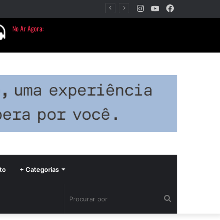
Instagram
YouTube
Facebook
Barbacena terá programação com II Festival Gastronômico e a 4ª Semana da Música nas comemorações dos 235 anos da cidade
to
+ Categorias
Procurar