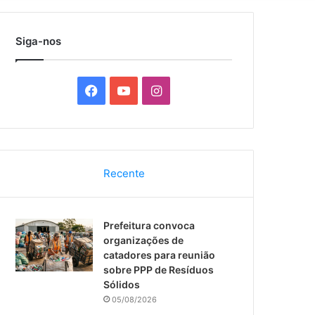
por
Siga-nos
F
Y
I
a
o
n
c
u
s
Recente
e
T
t
b
u
a
Prefeitura convoca
o
b
g
organizações de
catadores para reunião
o
e
r
sobre PPP de Resíduos
Sólidos
k
a
05/08/2026