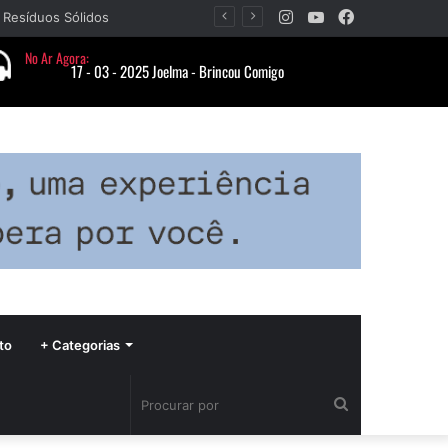
Instagram
YouTube
Facebook
Barbacena recebe fim de semana cultural com Encontro de Palhaços e comemoração de 25 anos do IVERT
to
+ Categorias
Procurar