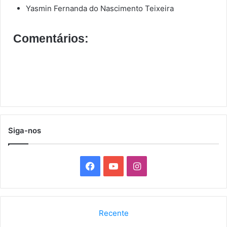
Yasmin Fernanda do Nascimento Teixeira
Comentários:
Siga-nos
F
Y
I
a
o
n
c
u
s
Recente
e
T
t