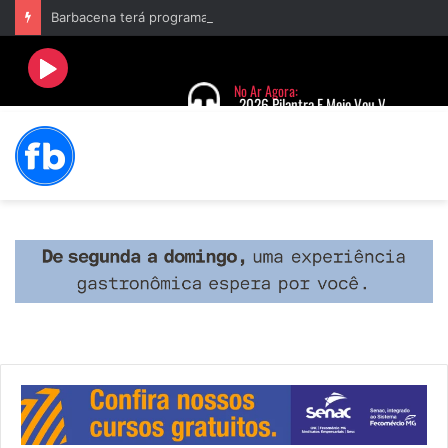
Barbacena terá programação com II Festival Gastronômico e a 4ª Semana da Música nas comemorações dos 235 anos da cidade