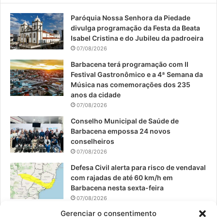
Paróquia Nossa Senhora da Piedade
b
u
a
divulga programação da Festa da Beata
o
b
g
Isabel Cristina e do Jubileu da padroeira
07/08/2026
o
e
r
Barbacena terá programação com II
Festival Gastronômico e a 4ª Semana da
k
a
Música nas comemorações dos 235
anos da cidade
m
07/08/2026
Conselho Municipal de Saúde de
Barbacena empossa 24 novos
conselheiros
07/08/2026
Defesa Civil alerta para risco de vendaval
com rajadas de até 60 km/h em
Barbacena nesta sexta-feira
07/08/2026
Gerenciar o consentimento
EPCAR tem a melhor nota do IDEB no