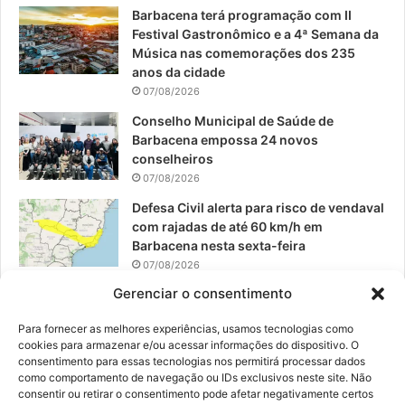
o
e
r
Barbacena terá programação com II
Festival Gastronômico e a 4ª Semana da
k
a
Música nas comemorações dos 235
anos da cidade
m
07/08/2026
Conselho Municipal de Saúde de
Barbacena empossa 24 novos
conselheiros
07/08/2026
Defesa Civil alerta para risco de vendaval
com rajadas de até 60 km/h em
Barbacena nesta sexta-feira
07/08/2026
Gerenciar o consentimento
EPCAR tem a melhor nota do IDEB no
Brasil no Ensino Médio
Para fornecer as melhores experiências, usamos tecnologias como
06/08/2026
cookies para armazenar e/ou acessar informações do dispositivo. O
consentimento para essas tecnologias nos permitirá processar dados
como comportamento de navegação ou IDs exclusivos neste site. Não
consentir ou retirar o consentimento pode afetar negativamente certos