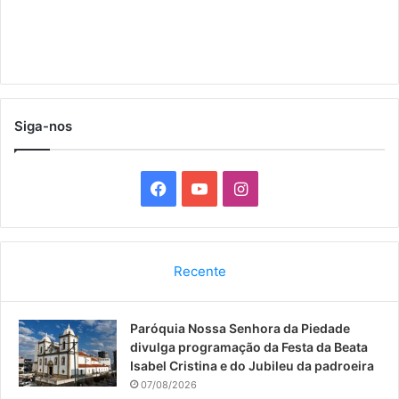
Siga-nos
F
Y
I
a
o
n
c
u
s
Recente
e
T
t
Paróquia Nossa Senhora da Piedade
b
u
a
divulga programação da Festa da Beata
o
b
g
Isabel Cristina e do Jubileu da padroeira
07/08/2026