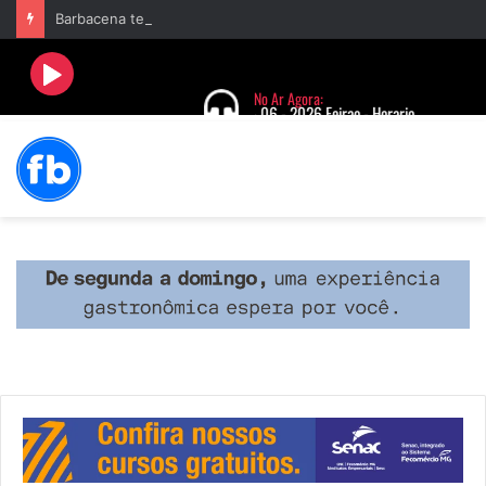
Barbacena terá programação com II Festival Gastronômico e a 4ª Semana da Música nas comemorações dos 235 anos da cidade