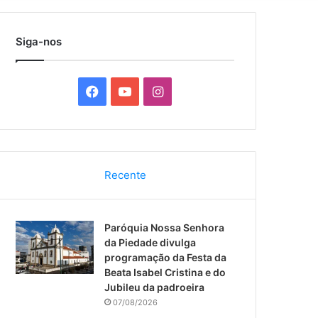
por
Siga-nos
F
Y
I
a
o
n
c
u
s
Recente
e
T
t
b
u
a
Paróquia Nossa Senhora
o
b
g
da Piedade divulga
programação da Festa da
o
e
r
Beata Isabel Cristina e do
Jubileu da padroeira
k
a
07/08/2026