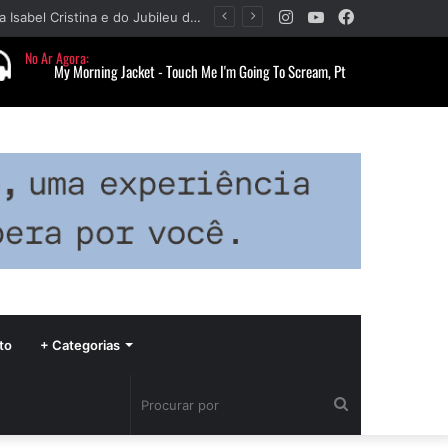
Instagram
YouTube
Facebook
Barbacena terá programação com II Festival Gastronômico e a 4ª Semana da Música nas comemorações dos 235 anos da cidade
to
+ Categorias
Procurar