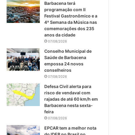
m
Barbacena terá
programação com II
Festival Gastronômico e a
4ª Semana da Música nas
comemorações dos 235
anos da cidade
07/08/2026
Conselho Municipal de
Saúde de Barbacena
empossa 24 novos
conselheiros
07/08/2026
Defesa Civil alerta para
risco de vendaval com
rajadas de até 60 km/h em
Barbacena nesta sexta-
feira
07/08/2026
EPCAR tem a melhor nota
do IDEB no Brasil no