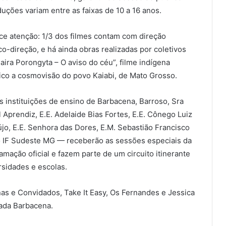
duções variam entre as faixas de 10 a 16 anos.
e atenção: 1/3 dos filmes contam com direção
co-direção, e há ainda obras realizadas por coletivos
ira Porongyta – O aviso do céu”, filme indígena
lico a cosmovisão do povo Kaiabi, de Mato Grosso.
as instituições de ensino de Barbacena, Barroso, Sra
Aprendiz, E.E. Adelaide Bias Fortes, E.E. Cônego Luiz
újo, E.E. Senhora das Dores, E.M. Sebastião Francisco
e o IF Sudeste MG — receberão as sessões especiais da
mação oficial e fazem parte de um circuito itinerante
rsidades e escolas.
as e Convidados, Take It Easy, Os Fernandes e Jessica
cada Barbacena.