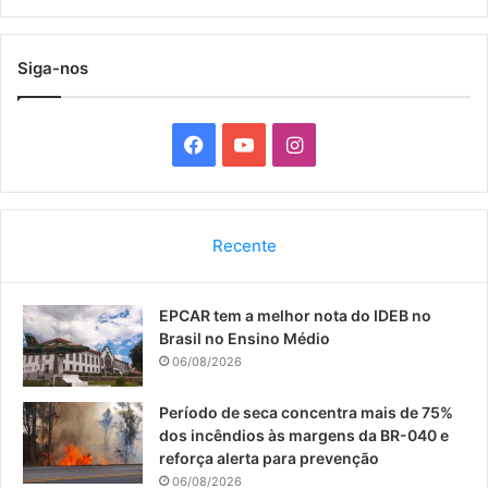
Siga-nos
F
Y
I
a
o
n
c
u
s
Recente
e
T
t
EPCAR tem a melhor nota do IDEB no
b
u
a
Brasil no Ensino Médio
o
b
g
06/08/2026
o
e
r
Período de seca concentra mais de 75%
dos incêndios às margens da BR-040 e
k
a
reforça alerta para prevenção
06/08/2026