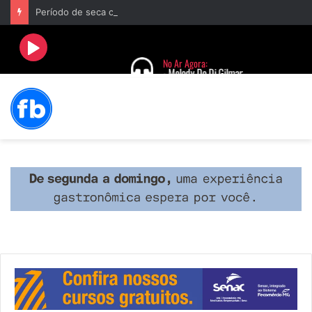
Período de seca concentra mais de 75% dos incêndios às margens da BR-040 e reforça alerta para prevenção