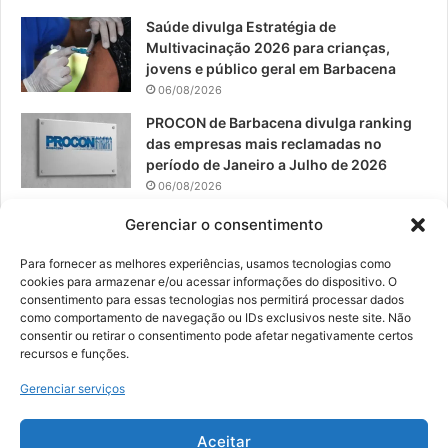
m
Saúde divulga Estratégia de
Multivacinação 2026 para crianças,
jovens e público geral em Barbacena
06/08/2026
PROCON de Barbacena divulga ranking
das empresas mais reclamadas no
período de Janeiro a Julho de 2026
06/08/2026
Prefeitura convoca organizações de
Gerenciar o consentimento
catadores para reunião sobre PPP de
Resíduos Sólidos
Para fornecer as melhores experiências, usamos tecnologias como
cookies para armazenar e/ou acessar informações do dispositivo. O
05/08/2026
consentimento para essas tecnologias nos permitirá processar dados
como comportamento de navegação ou IDs exclusivos neste site. Não
consentir ou retirar o consentimento pode afetar negativamente certos
recursos e funções.
© 2026, Todos os direitos reservados | Desenvolvido por:
Nowa
Gerenciar serviços
Digital Business
| Hospedado por:
NP Publicidade
Aceitar