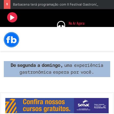
Barbacena terá programação com II Festival Gastronômico e a 4ª Semana da Música nas comemorações dos 235 anos da cidade