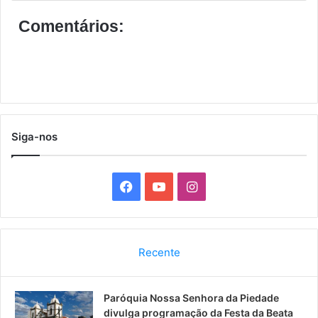
Comentários:
Siga-nos
F
Y
I
a
o
n
c
u
s
Recente
e
T
t
Paróquia Nossa Senhora da Piedade
b
u
a
divulga programação da Festa da Beata