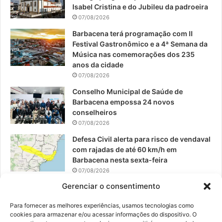
o
b
g
Isabel Cristina e do Jubileu da padroeira
07/08/2026
o
e
r
Barbacena terá programação com II
Festival Gastronômico e a 4ª Semana da
k
a
Música nas comemorações dos 235
anos da cidade
m
07/08/2026
Conselho Municipal de Saúde de
Barbacena empossa 24 novos
conselheiros
07/08/2026
Defesa Civil alerta para risco de vendaval
com rajadas de até 60 km/h em
Barbacena nesta sexta-feira
07/08/2026
Gerenciar o consentimento
EPCAR tem a melhor nota do IDEB no
Brasil no Ensino Médio
Para fornecer as melhores experiências, usamos tecnologias como
06/08/2026
cookies para armazenar e/ou acessar informações do dispositivo. O