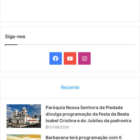
Siga-nos
F
Y
I
a
o
n
c
u
s
Recente
e
T
t
Paróquia Nossa Senhora da Piedade
b
u
a
divulga programação da Festa da Beata
o
b
g
Isabel Cristina e do Jubileu da padroeira
07/08/2026
o
e
r
Barbacena terá programação com II