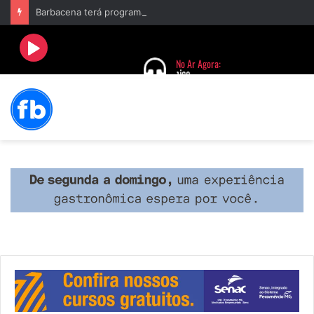
Barbacena terá programação com II Festival Gastronômico e a 4ª Semana da Música nas comemorações dos 235 anos da cidade