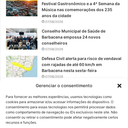
Festival Gastronômico e a 4ª Semana da
k
a
Música nas comemorações dos 235
anos da cidade
m
07/08/2026
Conselho Municipal de Saúde de
Barbacena empossa 24 novos
conselheiros
07/08/2026
Defesa Civil alerta para risco de vendaval
com rajadas de até 60 km/h em
Barbacena nesta sexta-feira
07/08/2026
Gerenciar o consentimento
EPCAR tem a melhor nota do IDEB no
Brasil no Ensino Médio
Para fornecer as melhores experiências, usamos tecnologias como
06/08/2026
cookies para armazenar e/ou acessar informações do dispositivo. O
consentimento para essas tecnologias nos permitirá processar dados
como comportamento de navegação ou IDs exclusivos neste site. Não
consentir ou retirar o consentimento pode afetar negativamente certos
recursos e funções.