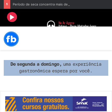
Período de seca concentra mais de 75% dos incêndios às margens da BR-040 e reforça alerta para prevenção