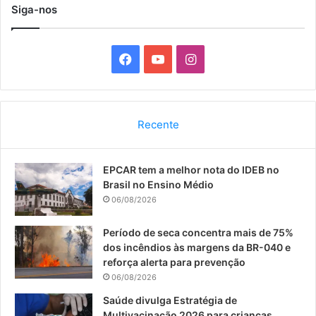
Siga-nos
F
Y
I
a
o
n
c
u
s
Recente
e
T
t
EPCAR tem a melhor nota do IDEB no
b
u
a
Brasil no Ensino Médio
o
b
g
06/08/2026
o
e
r
Período de seca concentra mais de 75%
dos incêndios às margens da BR-040 e
k
a
reforça alerta para prevenção
06/08/2026
m
Saúde divulga Estratégia de
Multivacinação 2026 para crianças,