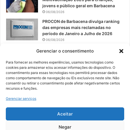
jovens e público geral em Barbacena
06/08/2026
PROCON de Barbacena divulga ranking
das empresas mais reclamadas no
período de Janeiro a Julho de 2026
06/08/2026
Prefeitura convoca organizações de
Gerenciar o consentimento
catadores para reunião sobre PPP de
Resíduos Sólidos
Para fornecer as melhores experiências, usamos tecnologias como
cookies para armazenar e/ou acessar informações do dispositivo. O
05/08/2026
consentimento para essas tecnologias nos permitirá processar dados
como comportamento de navegação ou IDs exclusivos neste site. Não
consentir ou retirar o consentimento pode afetar negativamente certos
recursos e funções.
© 2026, Todos os direitos reservados | Desenvolvido por:
Nowa
Gerenciar serviços
Digital Business
| Hospedado por:
NP Publicidade
Aceitar
Fale Conosco
Sobre Nós
Equipe
Política de Segurança e Privacidade
Política de Cookies (BR)
Negar