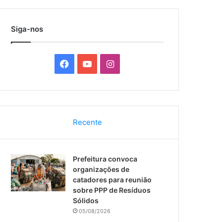
por
Siga-nos
F
Y
I
a
o
n
c
u
s
Recente
e
T
t
b
u
a
Prefeitura convoca
o
b
g
organizações de
catadores para reunião
o
e
r
sobre PPP de Resíduos
Sólidos
k
a
05/08/2026