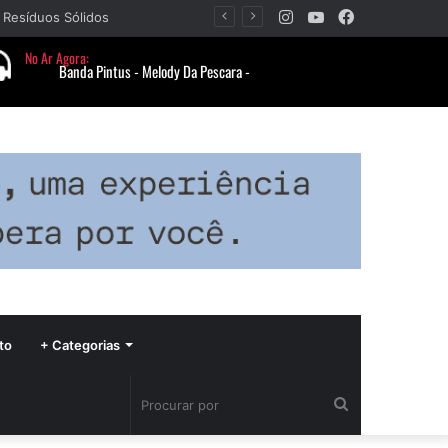
Instagram
YouTube
Facebook
Barbacena recebe fim de semana cultural com Encontro de Palhaços e comemoração de 25 anos do IVERT
to
+ Categorias
Procurar