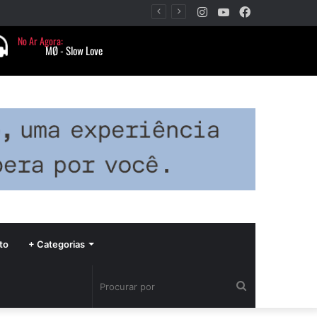
Instagram
YouTube
Facebook
Período de seca concentra mais de 75% dos incêndios às margens da BR-040 e reforça alerta para prevenção
to
+ Categorias
Procurar