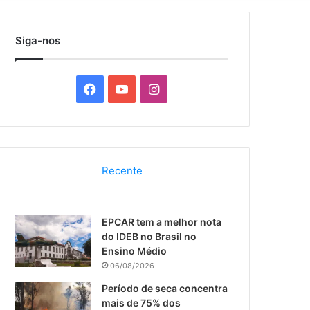
por
Siga-nos
F
Y
I
a
o
n
c
u
s
Recente
e
T
t
b
u
a
EPCAR tem a melhor nota
o
b
g
do IDEB no Brasil no
Ensino Médio
o
e
r
06/08/2026
k
a
Período de seca concentra
mais de 75% dos