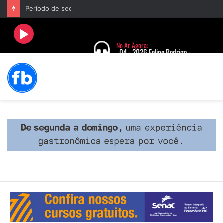
Período de seca concentra mais de 75% dos incêndios às margens da BR-040 e reforça alerta para prevenção