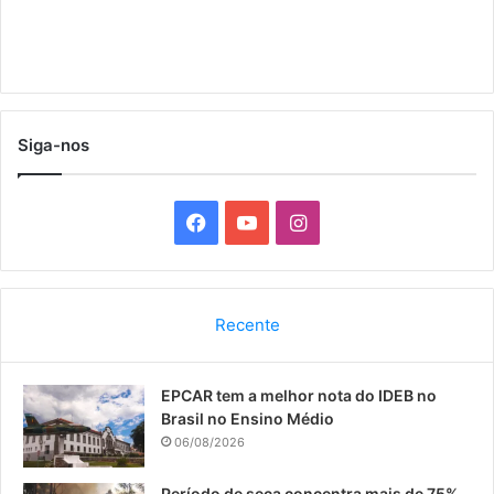
Siga-nos
F
Y
I
a
o
n
c
u
s
Recente
e
T
t
EPCAR tem a melhor nota do IDEB no
b
u
a
Brasil no Ensino Médio
o
b
g
06/08/2026
o
e
r
Período de seca concentra mais de 75%