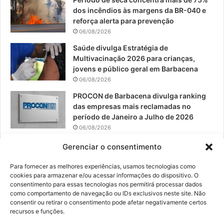
dos incêndios às margens da BR-040 e
k
a
reforça alerta para prevenção
06/08/2026
m
Saúde divulga Estratégia de
Multivacinação 2026 para crianças,
jovens e público geral em Barbacena
06/08/2026
PROCON de Barbacena divulga ranking
das empresas mais reclamadas no
período de Janeiro a Julho de 2026
06/08/2026
Prefeitura convoca organizações de
Gerenciar o consentimento
catadores para reunião sobre PPP de
Resíduos Sólidos
Para fornecer as melhores experiências, usamos tecnologias como
cookies para armazenar e/ou acessar informações do dispositivo. O
05/08/2026
consentimento para essas tecnologias nos permitirá processar dados
como comportamento de navegação ou IDs exclusivos neste site. Não
consentir ou retirar o consentimento pode afetar negativamente certos
recursos e funções.