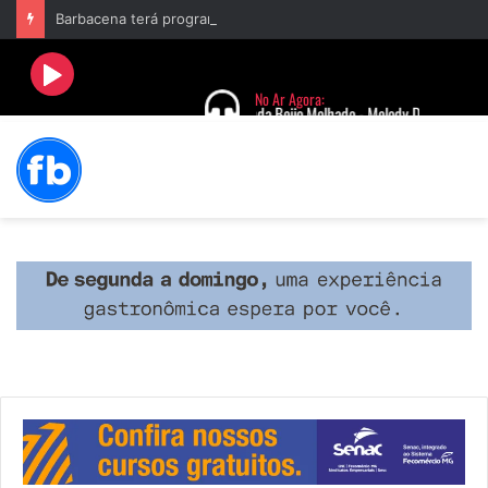
Barbacena terá programação com II Festival Gastronômico e a 4ª Semana da Música nas comemorações dos 235 anos da cidade