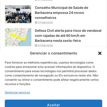
Conselho Municipal de Saúde de
Barbacena empossa 24 novos
conselheiros
07/08/2026
Defesa Civil alerta para risco de vendaval
com rajadas de até 60 km/h em
Barbacena nesta sexta-feira
07/08/2026
Gerenciar o consentimento
EPCAR tem a melhor nota do IDEB no
Brasil no Ensino Médio
Para fornecer as melhores experiências, usamos tecnologias como
06/08/2026
cookies para armazenar e/ou acessar informações do dispositivo. O
consentimento para essas tecnologias nos permitirá processar dados
como comportamento de navegação ou IDs exclusivos neste site. Não
consentir ou retirar o consentimento pode afetar negativamente certos
recursos e funções.
© 2026, Todos os direitos reservados | Desenvolvido por:
Nowa
Gerenciar serviços
Digital Business
| Hospedado por:
NP Publicidade
Aceitar