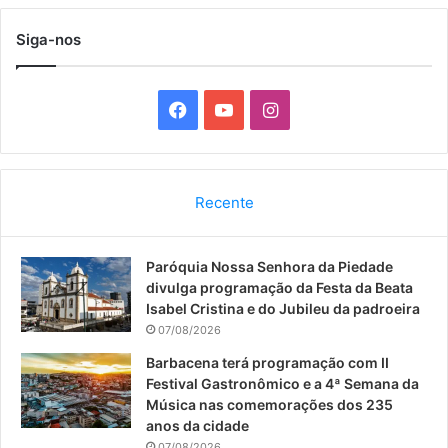
Siga-nos
F
Y
I
a
o
n
c
u
s
Recente
e
T
t
Paróquia Nossa Senhora da Piedade
b
u
a
divulga programação da Festa da Beata
o
b
g
Isabel Cristina e do Jubileu da padroeira
07/08/2026
o
e
r
Barbacena terá programação com II
Festival Gastronômico e a 4ª Semana da
k
a
Música nas comemorações dos 235
anos da cidade
m
07/08/2026