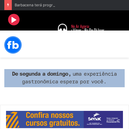
Barbacena terá programação com II Festival Gastronômico e a 4ª Semana da Música nas comemorações dos 235 anos da cidade