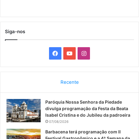
Siga-nos
F
Y
I
a
o
n
c
u
s
Recente
e
T
t
Paróquia Nossa Senhora da Piedade
b
u
a
divulga programação da Festa da Beata
o
b
g
Isabel Cristina e do Jubileu da padroeira
07/08/2026
o
e
r
Barbacena terá programação com II
Festival Gastronômico e a 4ª Semana da