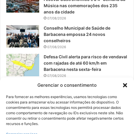
k
a
Música nas comemorações dos 235
anos da cidade
m
07/08/2026
Conselho Municipal de Saúde de
Barbacena empossa 24 novos
conselheiros
07/08/2026
Defesa Civil alerta para risco de vendaval
com rajadas de até 60 km/h em
Barbacena nesta sexta-feira
07/08/2026
Gerenciar o consentimento
EPCAR tem a melhor nota do IDEB no
Brasil no Ensino Médio
Para fornecer as melhores experiências, usamos tecnologias como
06/08/2026
cookies para armazenar e/ou acessar informações do dispositivo. O
consentimento para essas tecnologias nos permitirá processar dados
como comportamento de navegação ou IDs exclusivos neste site. Não
consentir ou retirar o consentimento pode afetar negativamente certos
recursos e funções.
© 2026, Todos os direitos reservados | Desenvolvido por:
Nowa