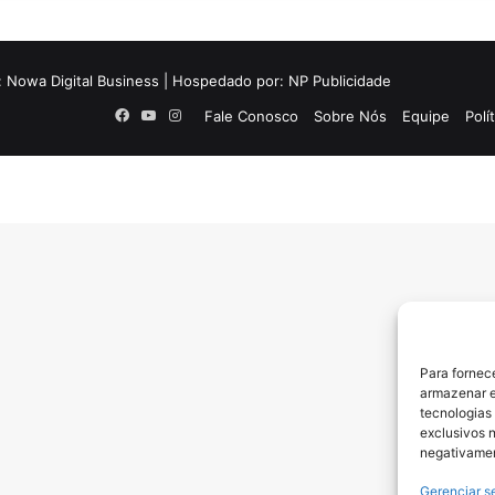
:
Nowa Digital Business
| Hospedado por:
NP Publicidade
Facebook
YouTube
Instagram
Fale Conosco
Sobre Nós
Equipe
Polí
Para fornec
armazenar e
tecnologias
exclusivos n
negativamen
Gerenciar s