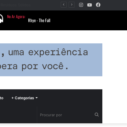
Instagram
YouTube
Facebook
Barbacena recebe fim de semana cultural com Encontro de Palhaços e comemoração de 25 anos do IVERT
to
+ Categorias
Procurar