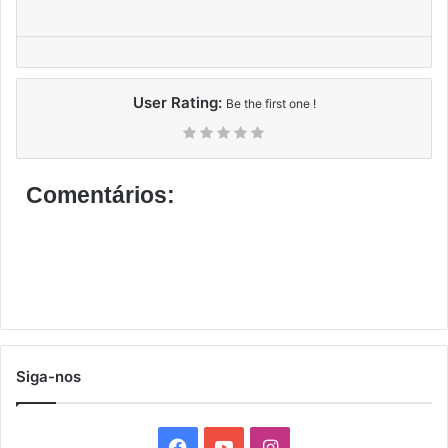
User Rating:
Be the first one !
Comentários:
Siga-nos
F
Y
I