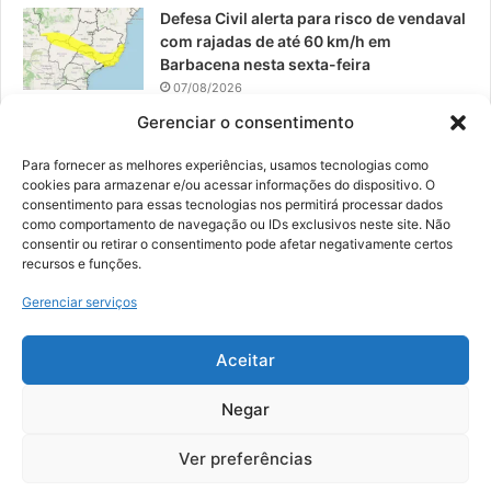
Defesa Civil alerta para risco de vendaval
com rajadas de até 60 km/h em
Barbacena nesta sexta-feira
07/08/2026
Gerenciar o consentimento
EPCAR tem a melhor nota do IDEB no
Brasil no Ensino Médio
Para fornecer as melhores experiências, usamos tecnologias como
06/08/2026
cookies para armazenar e/ou acessar informações do dispositivo. O
consentimento para essas tecnologias nos permitirá processar dados
como comportamento de navegação ou IDs exclusivos neste site. Não
consentir ou retirar o consentimento pode afetar negativamente certos
recursos e funções.
© 2026, Todos os direitos reservados | Desenvolvido por:
Nowa
Gerenciar serviços
Digital Business
| Hospedado por:
NP Publicidade
Aceitar
Fale Conosco
Sobre Nós
Equipe
Política de Segurança e Privacidade
Política de Cookies (BR)
Negar
Ver preferências
Facebook
YouTube
Instagram