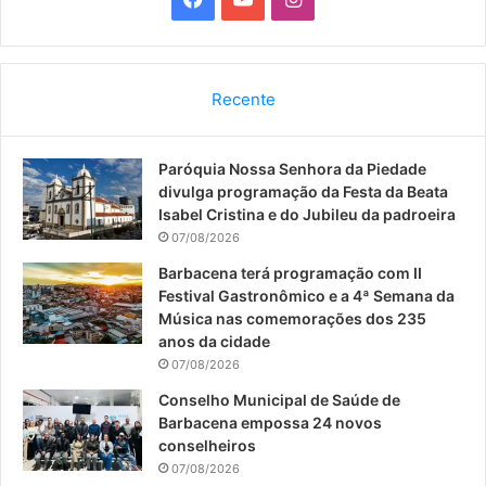
a
o
n
c
u
s
Recente
e
T
t
Paróquia Nossa Senhora da Piedade
b
u
a
divulga programação da Festa da Beata
o
b
g
Isabel Cristina e do Jubileu da padroeira
07/08/2026
o
e
r
Barbacena terá programação com II
Festival Gastronômico e a 4ª Semana da
k
a
Música nas comemorações dos 235
anos da cidade
m
07/08/2026
Conselho Municipal de Saúde de
Barbacena empossa 24 novos
conselheiros
07/08/2026