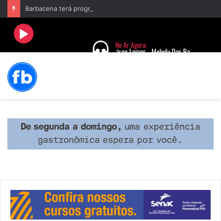
Barbacena terá programação com II Festival Gastronômico e a 4ª Semana da Música nas comemorações dos 235 anos da cidade