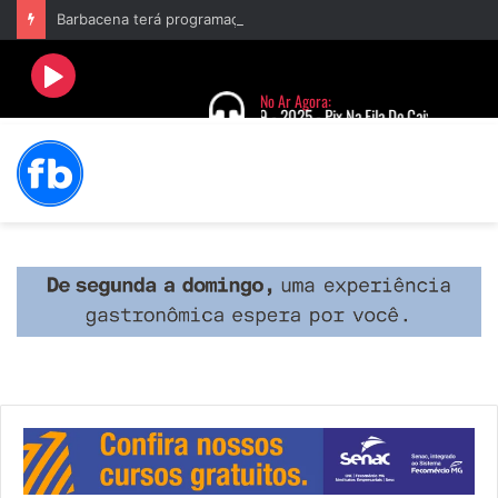
Barbacena terá programação com II Festival Gastronômico e a 4ª Semana da Música nas comemorações dos 235 anos da cidade