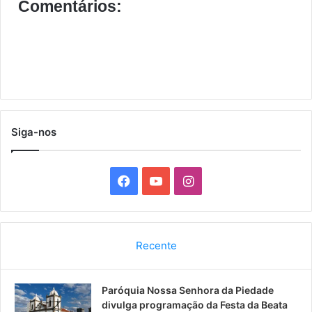
Comentários:
Siga-nos
F
Y
I
a
o
n
c
u
s
Recente
e
T
t
Paróquia Nossa Senhora da Piedade
b
u
a
divulga programação da Festa da Beata