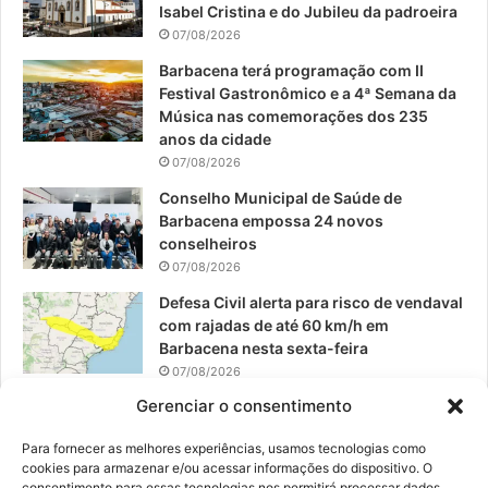
o
b
g
Isabel Cristina e do Jubileu da padroeira
07/08/2026
o
e
r
Barbacena terá programação com II
Festival Gastronômico e a 4ª Semana da
k
a
Música nas comemorações dos 235
anos da cidade
m
07/08/2026
Conselho Municipal de Saúde de
Barbacena empossa 24 novos
conselheiros
07/08/2026
Defesa Civil alerta para risco de vendaval
com rajadas de até 60 km/h em
Barbacena nesta sexta-feira
07/08/2026
Gerenciar o consentimento
EPCAR tem a melhor nota do IDEB no
Brasil no Ensino Médio
Para fornecer as melhores experiências, usamos tecnologias como
06/08/2026
cookies para armazenar e/ou acessar informações do dispositivo. O
consentimento para essas tecnologias nos permitirá processar dados