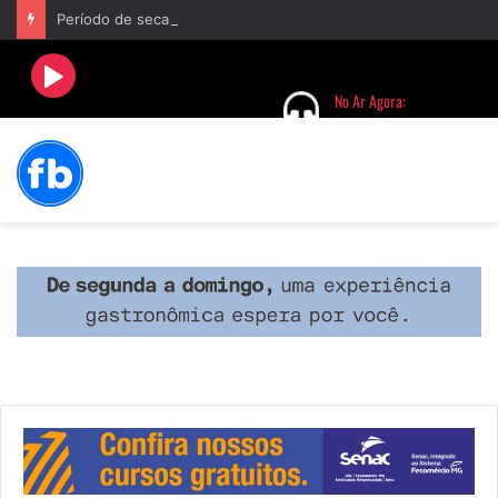
Período de seca concentra mais de 75% dos incêndios às margens da BR-040 e reforça alerta para prevenção