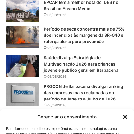
EPCAR tem a melhor nota do IDEB no
b
u
a
Brasil no Ensino Médio
o
b
g
06/08/2026
o
e
r
Período de seca concentra mais de 75%
dos incêndios às margens da BR-040 e
k
a
reforça alerta para prevenção
06/08/2026
m
Saúde divulga Estratégia de
Multivacinação 2026 para crianças,
jovens e público geral em Barbacena
06/08/2026
PROCON de Barbacena divulga ranking
das empresas mais reclamadas no
período de Janeiro a Julho de 2026
06/08/2026
Prefeitura convoca organizações de
Gerenciar o consentimento
catadores para reunião sobre PPP de
Resíduos Sólidos
Para fornecer as melhores experiências, usamos tecnologias como
cookies para armazenar e/ou acessar informações do dispositivo. O
05/08/2026