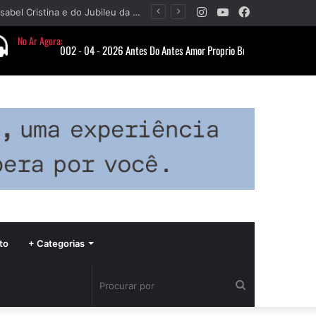
Instagram
YouTube
Facebook
Paróquia Nossa Senhora da Piedade divulga programação da Festa da Beata Isabel Cristina e do Jubileu da padroeira
to
+ Categorias
Procurar