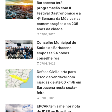
m
Barbacena terá
programação com II
Festival Gastronômico e a
4ª Semana da Música nas
comemorações dos 235
anos da cidade
07/08/2026
Conselho Municipal de
Saúde de Barbacena
empossa 24 novos
conselheiros
07/08/2026
Defesa Civil alerta para
risco de vendaval com
rajadas de até 60 km/h em
Barbacena nesta sexta-
feira
07/08/2026
EPCAR tem a melhor nota
do IDEB no Brasil no