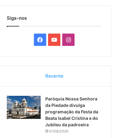
por
Siga-nos
F
Y
I
a
o
n
c
u
s
Recente
e
T
t
b
u
a
Paróquia Nossa Senhora
o
b
g
da Piedade divulga
programação da Festa da
o
e
r
Beata Isabel Cristina e do
Jubileu da padroeira
k
a
07/08/2026