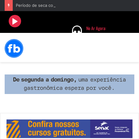
Período de seca concentra mais de 75% dos incêndios às margens da BR-040 e reforça alerta para prevenção