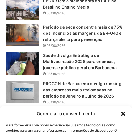
EPCAR tem a melhor nota do IDEB no
b
u
a
Brasil no Ensino Médio
o
b
g
06/08/2026
o
e
r
Período de seca concentra mais de 75%
dos incêndios às margens da BR-040 e
k
a
reforça alerta para prevenção
06/08/2026
m
Saúde divulga Estratégia de
Multivacinação 2026 para crianças,
jovens e público geral em Barbacena
06/08/2026
PROCON de Barbacena divulga ranking
das empresas mais reclamadas no
período de Janeiro a Julho de 2026
06/08/2026
Prefeitura convoca organizações de
Gerenciar o consentimento
catadores para reunião sobre PPP de
Resíduos Sólidos
Para fornecer as melhores experiências, usamos tecnologias como
cookies para armazenar e/ou acessar informações do dispositivo. O
05/08/2026