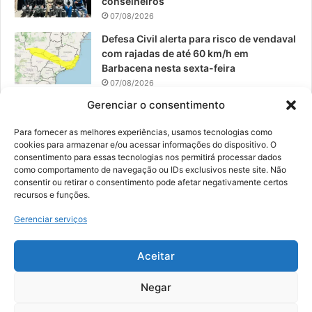
conselheiros
07/08/2026
Defesa Civil alerta para risco de vendaval
com rajadas de até 60 km/h em
Barbacena nesta sexta-feira
07/08/2026
Gerenciar o consentimento
EPCAR tem a melhor nota do IDEB no
Brasil no Ensino Médio
Para fornecer as melhores experiências, usamos tecnologias como
06/08/2026
cookies para armazenar e/ou acessar informações do dispositivo. O
consentimento para essas tecnologias nos permitirá processar dados
como comportamento de navegação ou IDs exclusivos neste site. Não
consentir ou retirar o consentimento pode afetar negativamente certos
recursos e funções.
© 2026, Todos os direitos reservados | Desenvolvido por:
Nowa
Gerenciar serviços
Digital Business
| Hospedado por:
NP Publicidade
Aceitar
Fale Conosco
Sobre Nós
Equipe
Política de Segurança e Privacidade
Política de Cookies (BR)
Negar