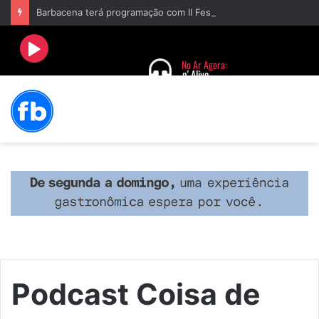
Barbacena terá programação com II Festival Gastronômico e a 4ª Semana da Música nas comemorações dos 235 anos da cidade
Podcast Coisa de