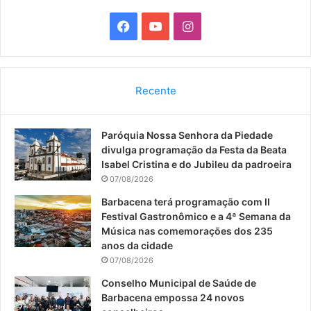
F
Y
I
a
o
n
c
u
s
Recente
e
T
t
Paróquia Nossa Senhora da Piedade
b
u
a
divulga programação da Festa da Beata
o
b
g
Isabel Cristina e do Jubileu da padroeira
07/08/2026
o
e
r
Barbacena terá programação com II
Festival Gastronômico e a 4ª Semana da
k
a
Música nas comemorações dos 235
anos da cidade
m
07/08/2026
Conselho Municipal de Saúde de
Barbacena empossa 24 novos