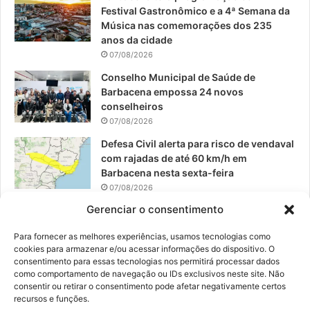
Festival Gastronômico e a 4ª Semana da
k
a
Música nas comemorações dos 235
anos da cidade
m
07/08/2026
Conselho Municipal de Saúde de
Barbacena empossa 24 novos
conselheiros
07/08/2026
Defesa Civil alerta para risco de vendaval
com rajadas de até 60 km/h em
Barbacena nesta sexta-feira
07/08/2026
Gerenciar o consentimento
EPCAR tem a melhor nota do IDEB no
Brasil no Ensino Médio
Para fornecer as melhores experiências, usamos tecnologias como
06/08/2026
cookies para armazenar e/ou acessar informações do dispositivo. O
consentimento para essas tecnologias nos permitirá processar dados
como comportamento de navegação ou IDs exclusivos neste site. Não
consentir ou retirar o consentimento pode afetar negativamente certos
recursos e funções.