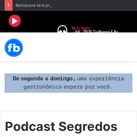
Barbacena terá programação com II Festival Gastronômico e a 4ª Semana da Música nas comemorações dos 235 anos da cidade
Podcast Segredos