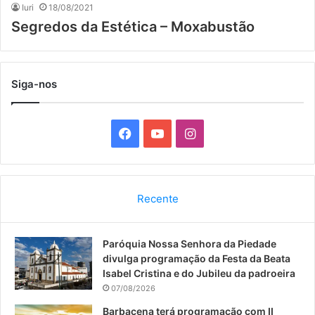
Iuri
18/08/2021
Segredos da Estética – Moxabustão
Siga-nos
F
Y
I
a
o
n
c
u
s
Recente
e
T
t
Paróquia Nossa Senhora da Piedade
b
u
a
divulga programação da Festa da Beata
o
b
g
Isabel Cristina e do Jubileu da padroeira
07/08/2026
o
e
r
Barbacena terá programação com II