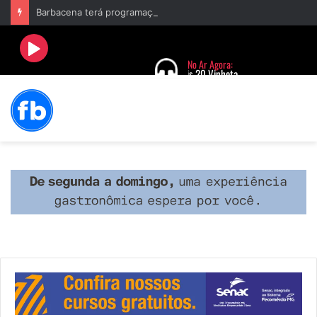
Barbacena terá programação com II Festival Gastronômico e a 4ª Semana da Música nas comemorações dos 235 anos da cidade