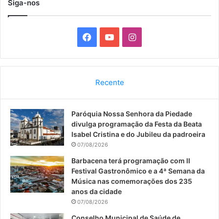
Siga-nos
F
Y
I
a
o
n
c
u
s
Recente
e
T
t
Paróquia Nossa Senhora da Piedade
b
u
a
divulga programação da Festa da Beata
o
b
g
Isabel Cristina e do Jubileu da padroeira
07/08/2026
o
e
r
Barbacena terá programação com II
Festival Gastronômico e a 4ª Semana da
k
a
Música nas comemorações dos 235
anos da cidade
m
07/08/2026
Conselho Municipal de Saúde de