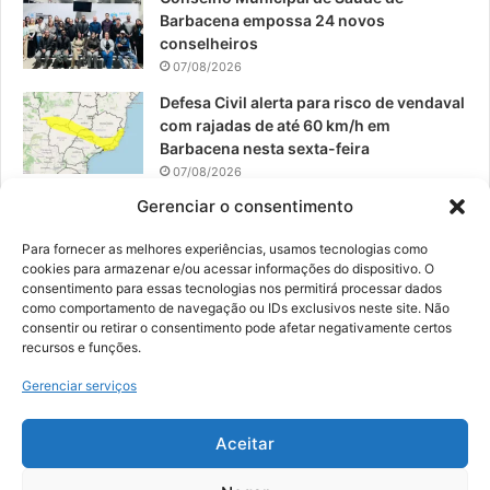
Barbacena empossa 24 novos
conselheiros
07/08/2026
Defesa Civil alerta para risco de vendaval
com rajadas de até 60 km/h em
Barbacena nesta sexta-feira
07/08/2026
Gerenciar o consentimento
EPCAR tem a melhor nota do IDEB no
Brasil no Ensino Médio
Para fornecer as melhores experiências, usamos tecnologias como
06/08/2026
cookies para armazenar e/ou acessar informações do dispositivo. O
consentimento para essas tecnologias nos permitirá processar dados
como comportamento de navegação ou IDs exclusivos neste site. Não
consentir ou retirar o consentimento pode afetar negativamente certos
recursos e funções.
© 2026, Todos os direitos reservados | Desenvolvido por:
Nowa
Gerenciar serviços
Digital Business
| Hospedado por:
NP Publicidade
Aceitar
Fale Conosco
Sobre Nós
Equipe
Política de Segurança e Privacidade
Política de Cookies (BR)