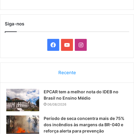
Siga-nos
F
Y
I
a
o
n
c
u
s
Recente
e
T
t
EPCAR tem a melhor nota do IDEB no
b
u
a
Brasil no Ensino Médio
o
b
g
06/08/2026
o
e
r
Período de seca concentra mais de 75%
dos incêndios às margens da BR-040 e
k
a
reforça alerta para prevenção