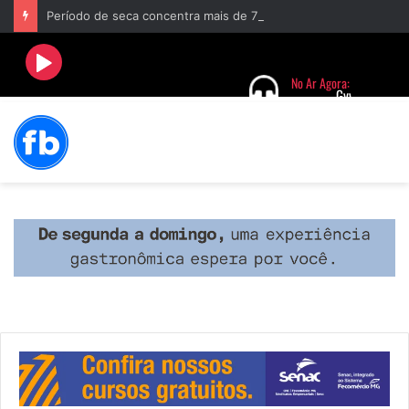
Período de seca concentra mais de 75% dos incêndios às margens da BR-040 e reforça alerta para prevenção