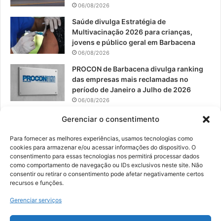
06/08/2026
m
Saúde divulga Estratégia de
Multivacinação 2026 para crianças,
jovens e público geral em Barbacena
06/08/2026
PROCON de Barbacena divulga ranking
das empresas mais reclamadas no
período de Janeiro a Julho de 2026
06/08/2026
Prefeitura convoca organizações de
Gerenciar o consentimento
catadores para reunião sobre PPP de
Resíduos Sólidos
Para fornecer as melhores experiências, usamos tecnologias como
cookies para armazenar e/ou acessar informações do dispositivo. O
05/08/2026
consentimento para essas tecnologias nos permitirá processar dados
como comportamento de navegação ou IDs exclusivos neste site. Não
consentir ou retirar o consentimento pode afetar negativamente certos
recursos e funções.
© 2026, Todos os direitos reservados | Desenvolvido por:
Nowa
Gerenciar serviços
Digital Business
| Hospedado por:
NP Publicidade