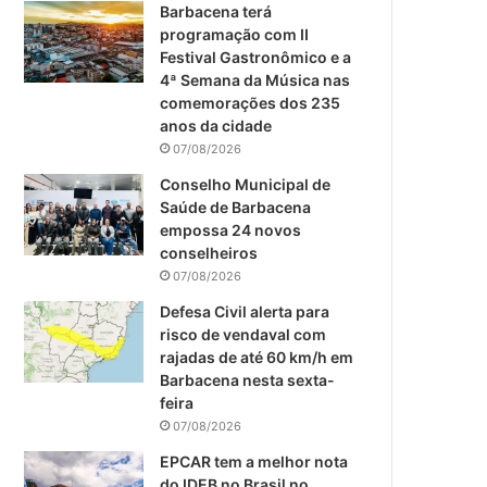
m
Barbacena terá
programação com II
Festival Gastronômico e a
4ª Semana da Música nas
comemorações dos 235
anos da cidade
07/08/2026
Conselho Municipal de
Saúde de Barbacena
empossa 24 novos
conselheiros
07/08/2026
Defesa Civil alerta para
risco de vendaval com
rajadas de até 60 km/h em
Barbacena nesta sexta-
feira
07/08/2026
EPCAR tem a melhor nota
do IDEB no Brasil no