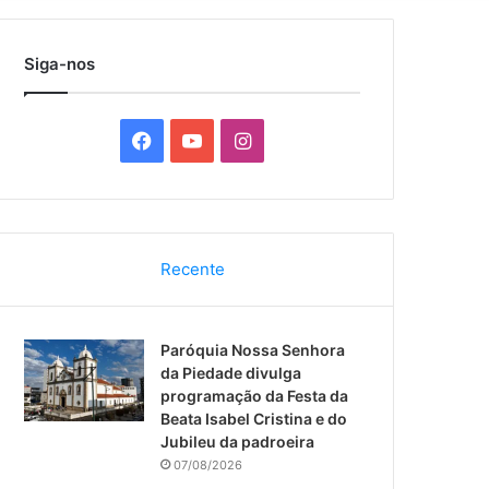
por
Siga-nos
F
Y
I
a
o
n
c
u
s
Recente
e
T
t
b
u
a
Paróquia Nossa Senhora
o
b
g
da Piedade divulga
programação da Festa da
o
e
r
Beata Isabel Cristina e do
Jubileu da padroeira
k
a
07/08/2026