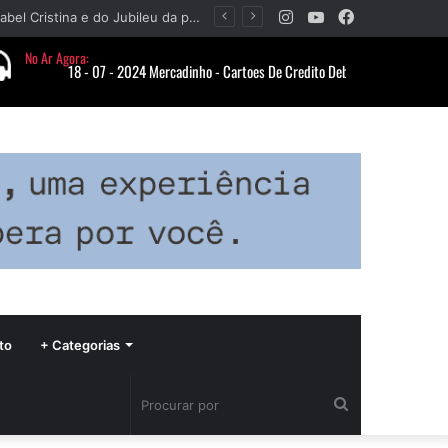
Instagram
YouTube
Facebook
Paróquia Nossa Senhora da Piedade divulga programação da Festa da Beata Isabel Cristina e do Jubileu da padroeira
to
+ Categorias
Procurar