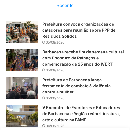
c
u
s
Recente
e
T
t
Prefeitura convoca organizações de
b
u
a
catadores para reunião sobre PPP de
o
b
g
Resíduos Sólidos
05/08/2026
o
e
r
Barbacena recebe fim de semana cultural
com Encontro de Palhaços e
k
a
comemoração de 25 anos do IVERT
05/08/2026
m
Prefeitura de Barbacena lança
ferramenta de combate à violência
contra a mulher
05/08/2026
V Encontro de Escritores e Educadores
de Barbacena e Região reúne literatura,
arte e cultura na FAME
04/08/2026