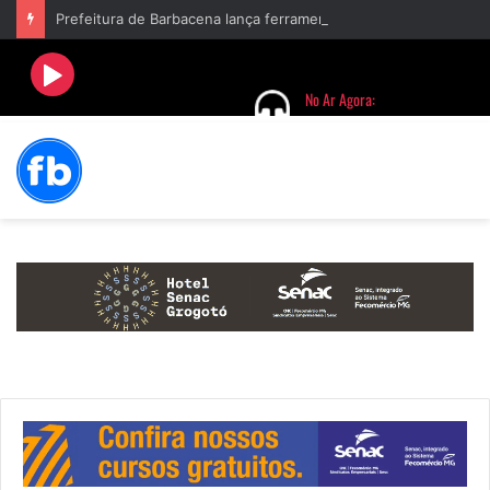
Prefeitura de Barbacena lança ferramenta de combate à violência contra a mulher