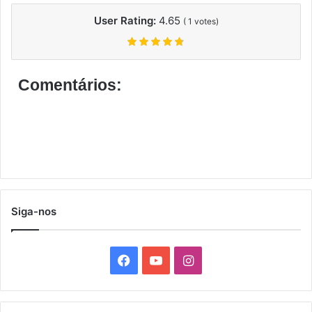
User Rating:
4.65
(
1
votes)
Comentários:
Siga-nos
F
Y
I
a
o
n