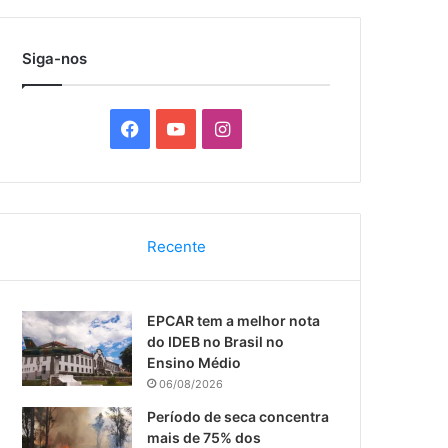
por
Siga-nos
F
Y
I
a
o
n
c
u
s
Recente
e
T
t
b
u
a
EPCAR tem a melhor nota
o
b
g
do IDEB no Brasil no
Ensino Médio
o
e
r
06/08/2026
k
a
Período de seca concentra
mais de 75% dos