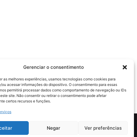
Gerenciar o consentimento
er as melhores experiências, usamos tecnologias como cookies para
/ou acessar informações do dispositivo. O consentimento para essas
 nos permitirá processar dados como comportamento de navegação ou IDs
este site. Não consentir ou retirar o consentimento pode afetar
te certos recursos e funções.
erviços
ceitar
Negar
Ver preferências
tica de Segurança e Privacidade
Política de Cookies (BR)