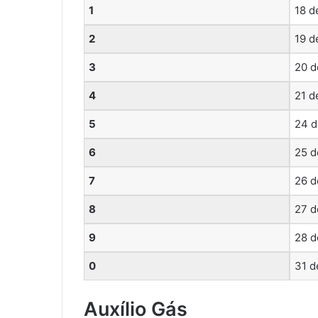
1
18 d
2
19 d
3
20 d
4
21 d
5
24 d
6
25 d
7
26 d
8
27 d
9
28 d
0
31 d
Auxílio Gás