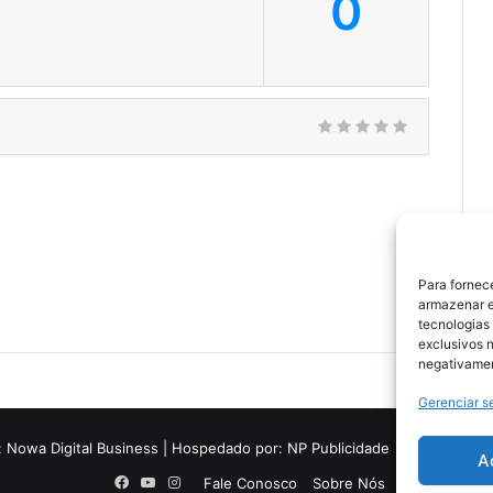
0
Para fornec
armazenar e
tecnologias
exclusivos n
negativamen
Gerenciar s
:
Nowa Digital Business
| Hospedado por:
NP Publicidade
A
Facebook
YouTube
Instagram
Fale Conosco
Sobre Nós
Equipe
Polí