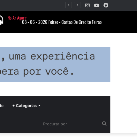
Instagram
YouTube
Facebook
Período de seca concentra mais de 75% dos incêndios às margens da BR-040 e reforça alerta para prevenção
to
+ Categorias
Procurar