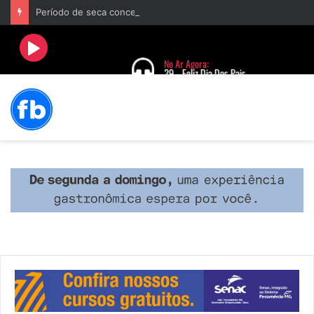
Período de seca concentra mais de 75% dos incêndios às margens da BR-040 e reforça alerta para prevenção