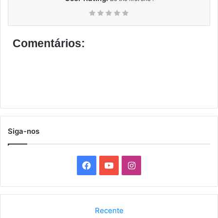
Comentários:
Siga-nos
F
Y
I
a
o
n
c
u
s
Recente