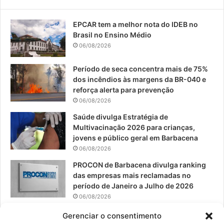
e
T
t
EPCAR tem a melhor nota do IDEB no
b
u
a
Brasil no Ensino Médio
o
b
g
06/08/2026
o
e
r
Período de seca concentra mais de 75%
dos incêndios às margens da BR-040 e
k
a
reforça alerta para prevenção
06/08/2026
m
Saúde divulga Estratégia de
Multivacinação 2026 para crianças,
jovens e público geral em Barbacena
06/08/2026
PROCON de Barbacena divulga ranking
das empresas mais reclamadas no
período de Janeiro a Julho de 2026
06/08/2026
Prefeitura convoca organizações de
Gerenciar o consentimento
catadores para reunião sobre PPP de