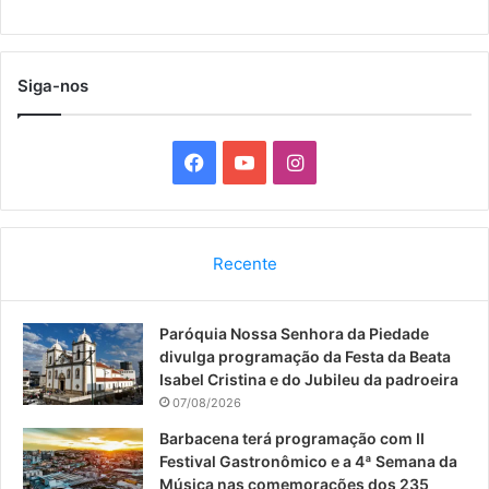
Siga-nos
F
Y
I
a
o
n
c
u
s
Recente
e
T
t
Paróquia Nossa Senhora da Piedade
b
u
a
divulga programação da Festa da Beata
o
b
g
Isabel Cristina e do Jubileu da padroeira
07/08/2026
o
e
r
Barbacena terá programação com II
Festival Gastronômico e a 4ª Semana da
k
a
Música nas comemorações dos 235