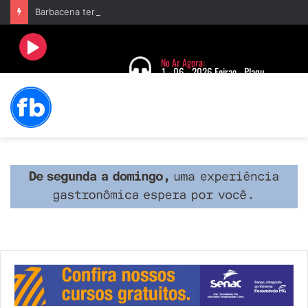
Barbacena terá programação com II Festival Gastronômico e a 4ª Semana da Música nas comemorações dos 235 anos da cidade