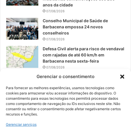
anos da cidade
m
07/08/2026
Conselho Municipal de Saúde de
Barbacena empossa 24 novos
conselheiros
07/08/2026
Defesa Civil alerta para risco de vendaval
com rajadas de até 60 km/h em
Barbacena nesta sexta-feira
07/08/2026
Gerenciar o consentimento
EPCAR tem a melhor nota do IDEB no
Brasil no Ensino Médio
Para fornecer as melhores experiências, usamos tecnologias como
06/08/2026
cookies para armazenar e/ou acessar informações do dispositivo. O
consentimento para essas tecnologias nos permitirá processar dados
como comportamento de navegação ou IDs exclusivos neste site. Não
consentir ou retirar o consentimento pode afetar negativamente certos
recursos e funções.
© 2026, Todos os direitos reservados | Desenvolvido por:
Nowa
Gerenciar serviços