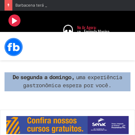
Barbacena terá programação com II Festival Gastronômico e a 4ª Semana da Música nas comemorações dos 235 anos da cidade