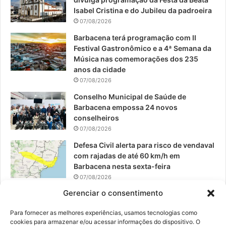
o
b
g
Isabel Cristina e do Jubileu da padroeira
07/08/2026
o
e
r
Barbacena terá programação com II
Festival Gastronômico e a 4ª Semana da
k
a
Música nas comemorações dos 235
anos da cidade
m
07/08/2026
Conselho Municipal de Saúde de
Barbacena empossa 24 novos
conselheiros
07/08/2026
Defesa Civil alerta para risco de vendaval
com rajadas de até 60 km/h em
Barbacena nesta sexta-feira
07/08/2026
Gerenciar o consentimento
EPCAR tem a melhor nota do IDEB no
Brasil no Ensino Médio
Para fornecer as melhores experiências, usamos tecnologias como
06/08/2026
cookies para armazenar e/ou acessar informações do dispositivo. O