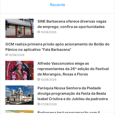
c
u
s
Recente
e
T
t
SINE Barbacena oferece diversas vagas
b
u
a
de emprego; confira as oportunidades
o
b
g
10/08/2026
o
e
r
GCM realiza primeira prisão após acionamento do Botão do
Pânico no aplicativo “Fala Barbacena”
k
a
10/08/2026
m
Alfredo Vasconcelos elege as
representantes da 26ª edição do Festival
de Morangos, Rosas e Flores
10/08/2026
Paróquia Nossa Senhora da Piedade
divulga programação da Festa da Beata
Isabel Cristina e do Jubileu da padroeira
07/08/2026
Barbacena terá programação com II