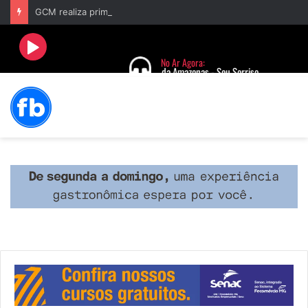
GCM realiza primeira prisão após acionamento do Botão do Pânico no aplicativo “Fala Barbacena”