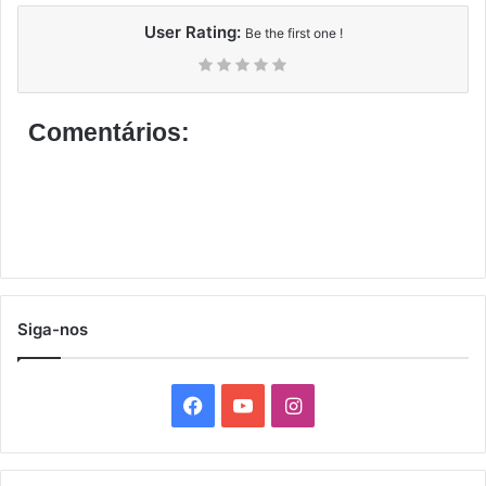
User Rating:
Be the first one !
Comentários:
Siga-nos
F
Y
I
a
o
n